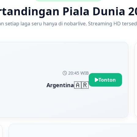
rtandingan Piala Dunia 2
n setiap laga seru hanya di nobarlive. Streaming HD tersed
20:45 WIB
Tonton
🇦🇷
Argentina