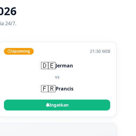
026
ia 24/7.
21:30 WIB
Upcoming
🇩🇪
Jerman
vs
🇫🇷
Prancis
Ingatkan