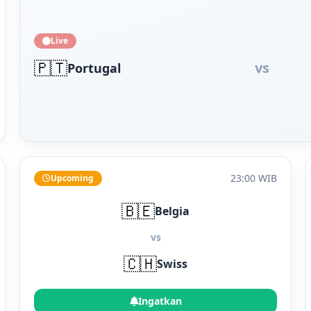
Live
🇵🇹
vs
Portugal
23:00 WIB
Upcoming
🇧🇪
Belgia
vs
🇨🇭
Swiss
Ingatkan