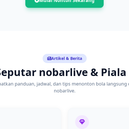
Mulai Nonton Sekarang
Artikel & Berita
Seputar nobarlive & Piala
atkan panduan, jadwal, dan tips menonton bola langsung 
nobarlive.