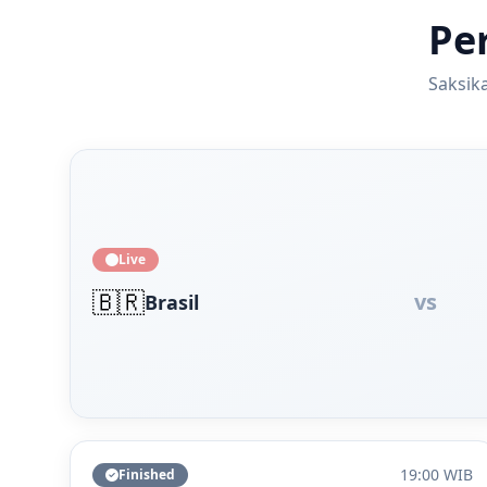
Pe
Saksika
Live
🇧🇷
vs
Brasil
19:00 WIB
Finished