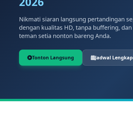
2026
Nikmati siaran langsung pertandingan se
dengan kualitas HD, tanpa buffering, dan 
teman setia nonton bareng Anda.
Tonton Langsung
Jadwal Lengkap