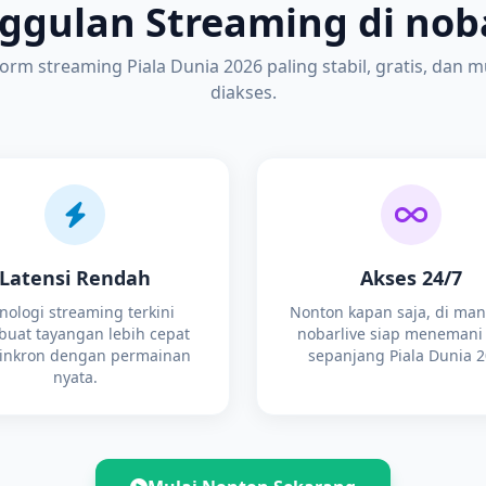
ggulan Streaming di noba
form streaming Piala Dunia 2026 paling stabil, gratis, dan 
diakses.
Latensi Rendah
Akses 24/7
nologi streaming terkini
Nonton kapan saja, di man
uat tayangan lebih cepat
nobarlive siap menemani
sinkron dengan permainan
sepanjang Piala Dunia 2
nyata.