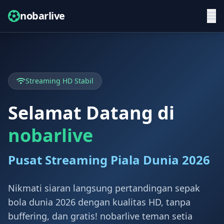
nobarlive
Streaming HD Stabil
Selamat Datang di
nobarlive
Pusat Streaming Piala Dunia 2026
Nikmati siaran langsung pertandingan sepak
bola dunia 2026 dengan kualitas HD, tanpa
buffering, dan gratis! nobarlive teman setia