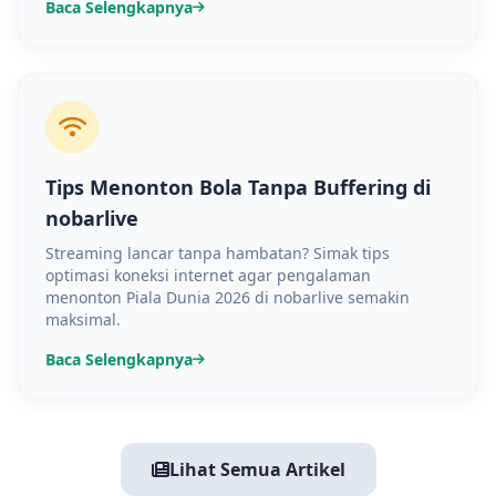
Baca Selengkapnya
Tips Menonton Bola Tanpa Buffering di
nobarlive
Streaming lancar tanpa hambatan? Simak tips
optimasi koneksi internet agar pengalaman
menonton Piala Dunia 2026 di nobarlive semakin
maksimal.
Baca Selengkapnya
Lihat Semua Artikel