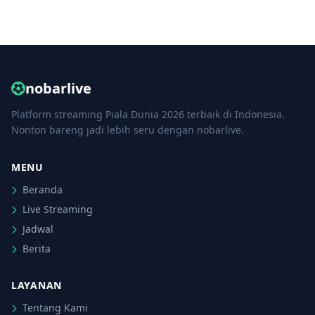
nobarlive
Platform streaming Piala Dunia 2026 terbaik di Indonesia.
Nonton bareng jadi lebih seru dengan nobarlive.
MENU
Beranda
Live Streaming
Jadwal
Berita
LAYANAN
Tentang Kami