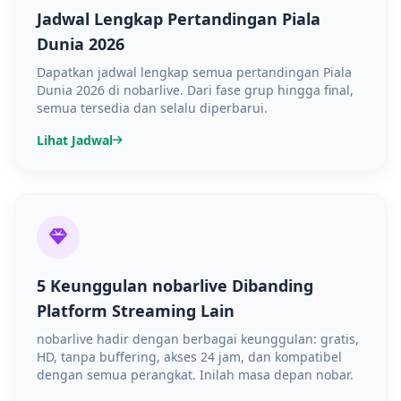
Jadwal Lengkap Pertandingan Piala
Dunia 2026
Dapatkan jadwal lengkap semua pertandingan Piala
Dunia 2026 di nobarlive. Dari fase grup hingga final,
semua tersedia dan selalu diperbarui.
Lihat Jadwal
5 Keunggulan nobarlive Dibanding
Platform Streaming Lain
nobarlive hadir dengan berbagai keunggulan: gratis,
HD, tanpa buffering, akses 24 jam, dan kompatibel
dengan semua perangkat. Inilah masa depan nobar.