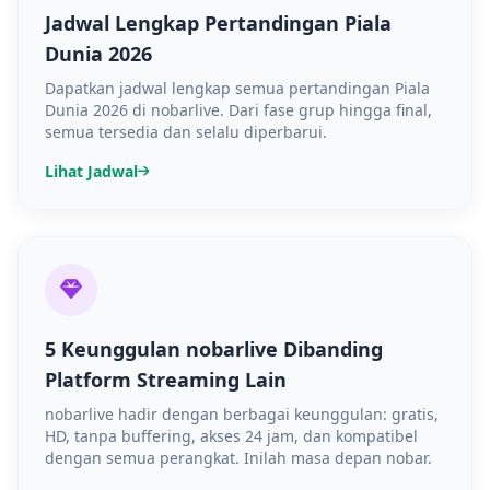
Jadwal Lengkap Pertandingan Piala
Dunia 2026
Dapatkan jadwal lengkap semua pertandingan Piala
Dunia 2026 di nobarlive. Dari fase grup hingga final,
semua tersedia dan selalu diperbarui.
Lihat Jadwal
5 Keunggulan nobarlive Dibanding
Platform Streaming Lain
nobarlive hadir dengan berbagai keunggulan: gratis,
HD, tanpa buffering, akses 24 jam, dan kompatibel
dengan semua perangkat. Inilah masa depan nobar.