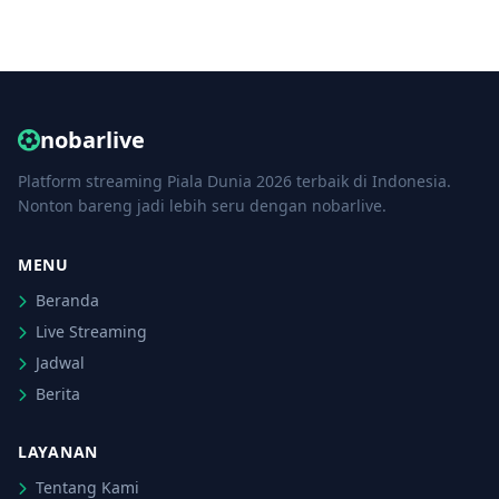
nobarlive
Platform streaming Piala Dunia 2026 terbaik di Indonesia.
Nonton bareng jadi lebih seru dengan nobarlive.
MENU
Beranda
Live Streaming
Jadwal
Berita
LAYANAN
Tentang Kami