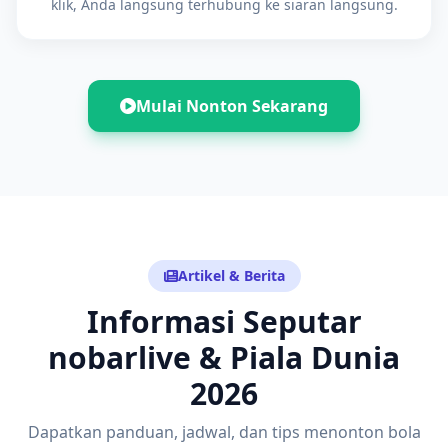
klik, Anda langsung terhubung ke siaran langsung.
Mulai Nonton Sekarang
Artikel & Berita
Informasi Seputar
nobarlive & Piala Dunia
2026
Dapatkan panduan, jadwal, dan tips menonton bola