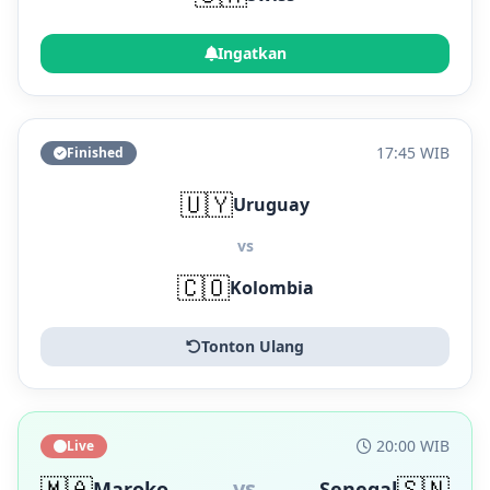
Ingatkan
17:45 WIB
Finished
🇺🇾
Uruguay
vs
🇨🇴
Kolombia
Tonton Ulang
20:00 WIB
Live
🇲🇦
🇸🇳
vs
Maroko
Senegal