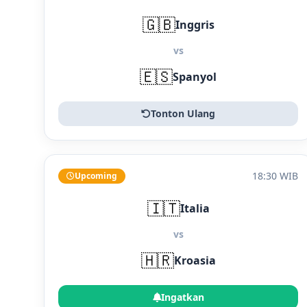
🇬🇧
Inggris
vs
🇪🇸
Spanyol
Tonton Ulang
18:30 WIB
Upcoming
🇮🇹
Italia
vs
🇭🇷
Kroasia
Ingatkan