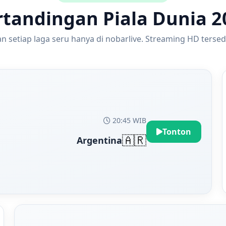
rtandingan Piala Dunia 2
n setiap laga seru hanya di nobarlive. Streaming HD tersed
20:45 WIB
Tonton
🇦🇷
Argentina