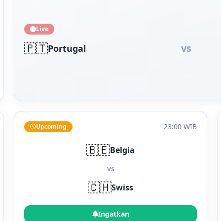
Live
🇵🇹
vs
Portugal
23:00 WIB
Upcoming
🇧🇪
Belgia
vs
🇨🇭
Swiss
Ingatkan