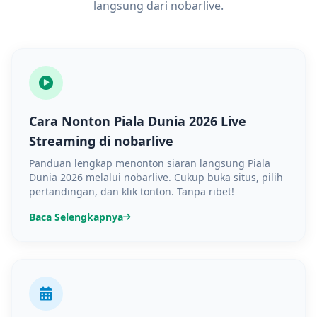
langsung dari nobarlive.
Cara Nonton Piala Dunia 2026 Live
Streaming di nobarlive
Panduan lengkap menonton siaran langsung Piala
Dunia 2026 melalui nobarlive. Cukup buka situs, pilih
pertandingan, dan klik tonton. Tanpa ribet!
Baca Selengkapnya