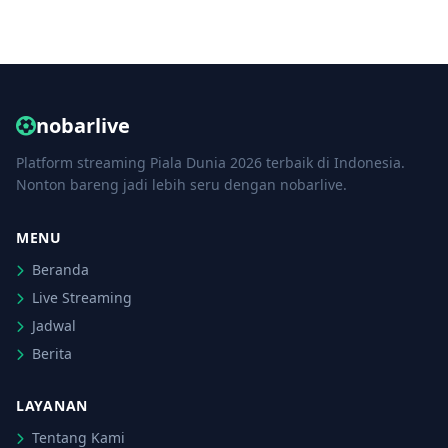
nobarlive
Platform streaming Piala Dunia 2026 terbaik di Indonesia.
Nonton bareng jadi lebih seru dengan nobarlive.
MENU
Beranda
Live Streaming
Jadwal
Berita
LAYANAN
Tentang Kami