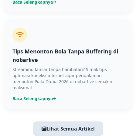
Baca Selengkapnya
Tips Menonton Bola Tanpa Buffering di
nobarlive
Streaming lancar tanpa hambatan? Simak tips
optimasi koneksi internet agar pengalaman
menonton Piala Dunia 2026 di nobarlive semakin
maksimal.
Baca Selengkapnya
Lihat Semua Artikel