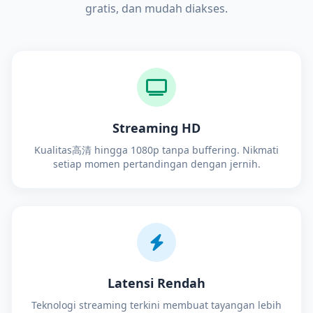
gratis, dan mudah diakses.
Streaming HD
Kualitas高清 hingga 1080p tanpa buffering. Nikmati
setiap momen pertandingan dengan jernih.
Latensi Rendah
Teknologi streaming terkini membuat tayangan lebih