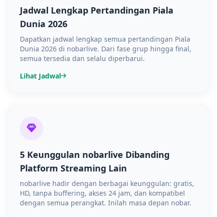
Jadwal Lengkap Pertandingan Piala
Dunia 2026
Dapatkan jadwal lengkap semua pertandingan Piala
Dunia 2026 di nobarlive. Dari fase grup hingga final,
semua tersedia dan selalu diperbarui.
Lihat Jadwal
5 Keunggulan nobarlive Dibanding
Platform Streaming Lain
nobarlive hadir dengan berbagai keunggulan: gratis,
HD, tanpa buffering, akses 24 jam, dan kompatibel
dengan semua perangkat. Inilah masa depan nobar.