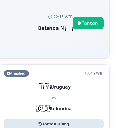
22:15 WIB
Tonton
🇳🇱
Belanda
17:45 WIB
Finished
🇺🇾
Uruguay
vs
🇨🇴
Kolombia
Tonton Ulang