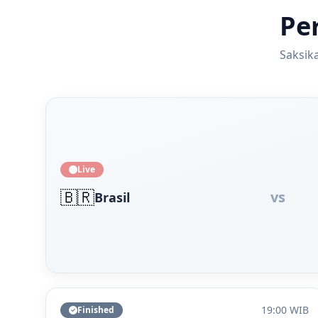
Pe
Saksika
Live
🇧🇷
vs
Brasil
19:00 WIB
Finished