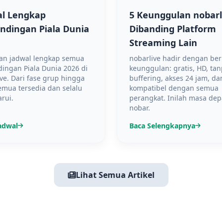
al Lengkap
5 Keunggulan nobarl
ndingan Piala Dunia
Dibanding Platform
Streaming Lain
an jadwal lengkap semua
nobarlive hadir dengan be
dingan Piala Dunia 2026 di
keunggulan: gratis, HD, ta
ve. Dari fase grup hingga
buffering, akses 24 jam, da
semua tersedia dan selalu
kompatibel dengan semua
rui.
perangkat. Inilah masa de
nobar.
Jadwal
Baca Selengkapnya
Lihat Semua Artikel