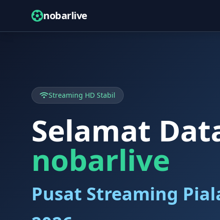
nobarlive
Streaming HD Stabil
Selamat Dat
nobarlive
Pusat Streaming Pial