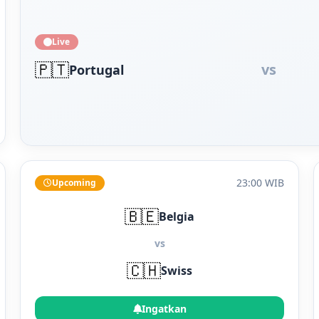
Live
🇵🇹
vs
Portugal
23:00 WIB
Upcoming
🇧🇪
Belgia
vs
🇨🇭
Swiss
Ingatkan