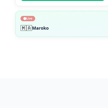
Live
🇲🇦
Maroko