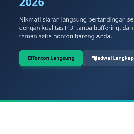
2026
Nikmati siaran langsung pertandingan se
dengan kualitas HD, tanpa buffering, dan 
teman setia nonton bareng Anda.
Tonton Langsung
Jadwal Lengkap