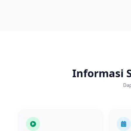
Informasi 
Dap