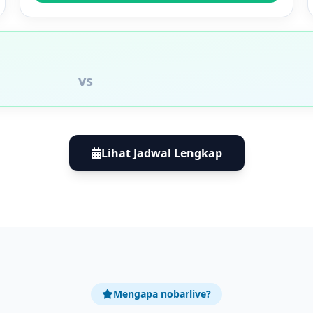
vs
Lihat Jadwal Lengkap
Mengapa nobarlive?