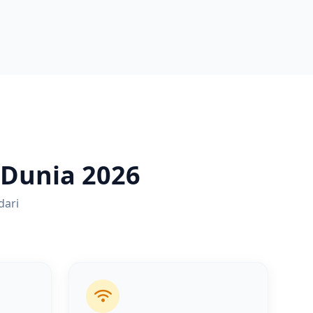
 Dunia 2026
dari