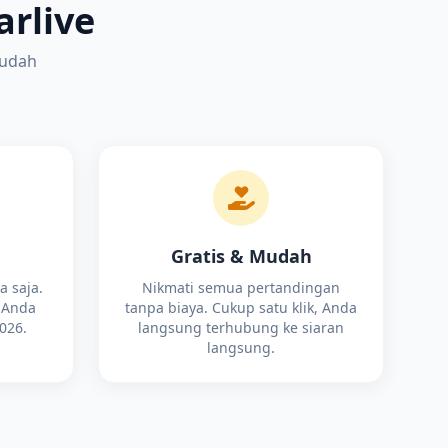
rlive
mudah
Gratis & Mudah
a saja.
Nikmati semua pertandingan
 Anda
tanpa biaya. Cukup satu klik, Anda
026.
langsung terhubung ke siaran
langsung.