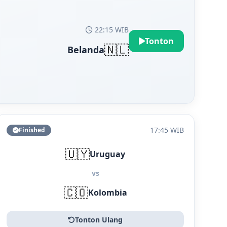
22:15 WIB
Tonton
🇳🇱
Belanda
17:45 WIB
Finished
🇺🇾
Uruguay
vs
🇨🇴
Kolombia
Tonton Ulang