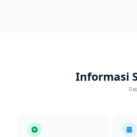
Informasi 
Dap