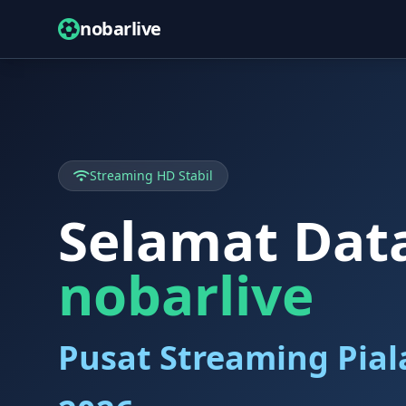
nobarlive
Streaming HD Stabil
Selamat Dat
nobarlive
Pusat Streaming Pial