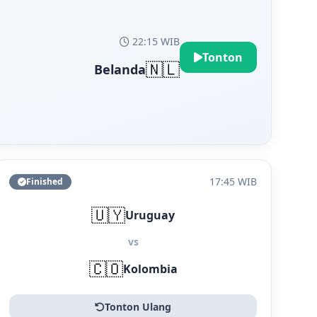
22:15 WIB
Tonton
🇳🇱
Belanda
17:45 WIB
Finished
🇺🇾
Uruguay
vs
🇨🇴
Kolombia
Tonton Ulang