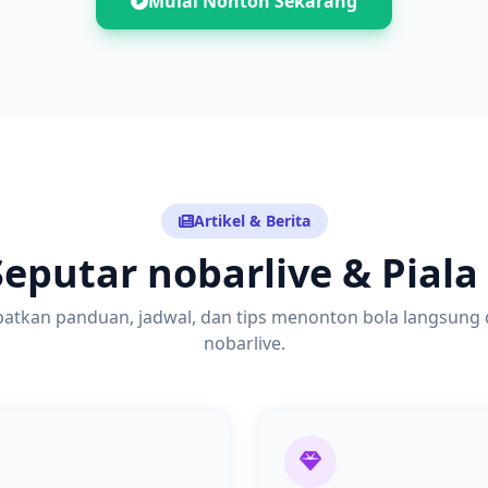
Mulai Nonton Sekarang
Artikel & Berita
Seputar nobarlive & Piala
atkan panduan, jadwal, dan tips menonton bola langsung 
nobarlive.