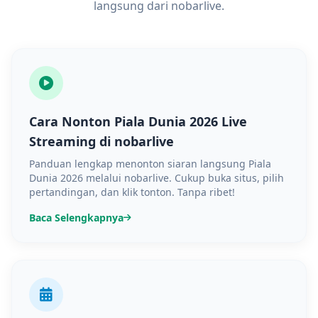
langsung dari nobarlive.
Cara Nonton Piala Dunia 2026 Live
Streaming di nobarlive
Panduan lengkap menonton siaran langsung Piala
Dunia 2026 melalui nobarlive. Cukup buka situs, pilih
pertandingan, dan klik tonton. Tanpa ribet!
Baca Selengkapnya