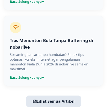
Baca Selengkapnya
Tips Menonton Bola Tanpa Buffering di
nobarlive
Streaming lancar tanpa hambatan? Simak tips
optimasi koneksi internet agar pengalaman
menonton Piala Dunia 2026 di nobarlive semakin
maksimal.
Baca Selengkapnya
Lihat Semua Artikel