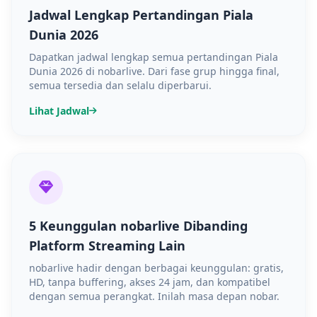
Jadwal Lengkap Pertandingan Piala
Dunia 2026
Dapatkan jadwal lengkap semua pertandingan Piala
Dunia 2026 di nobarlive. Dari fase grup hingga final,
semua tersedia dan selalu diperbarui.
Lihat Jadwal
5 Keunggulan nobarlive Dibanding
Platform Streaming Lain
nobarlive hadir dengan berbagai keunggulan: gratis,
HD, tanpa buffering, akses 24 jam, dan kompatibel
dengan semua perangkat. Inilah masa depan nobar.