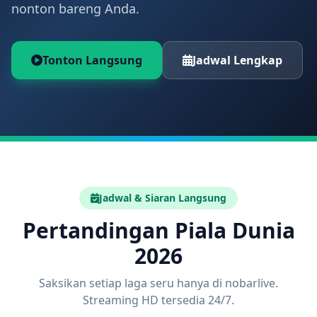
nonton bareng Anda.
Tonton Langsung
Jadwal Lengkap
Jadwal & Siaran Langsung
Pertandingan Piala Dunia
2026
Saksikan setiap laga seru hanya di nobarlive.
Streaming HD tersedia 24/7.