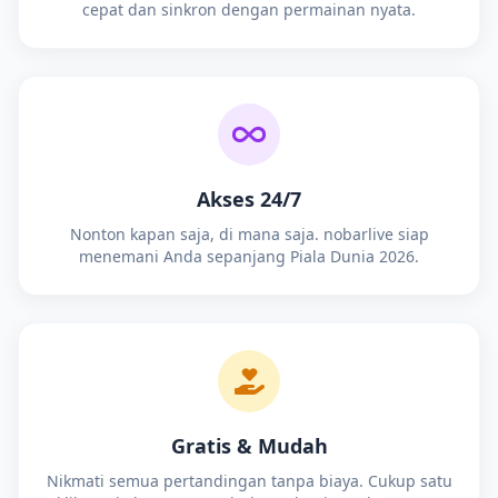
cepat dan sinkron dengan permainan nyata.
Akses 24/7
Nonton kapan saja, di mana saja. nobarlive siap
menemani Anda sepanjang Piala Dunia 2026.
Gratis & Mudah
Nikmati semua pertandingan tanpa biaya. Cukup satu