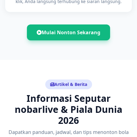
klik, Anda langsung terhubung ke siaran langsung.
Mulai Nonton Sekarang
Artikel & Berita
Informasi Seputar
nobarlive & Piala Dunia
2026
Dapatkan panduan, jadwal, dan tips menonton bola