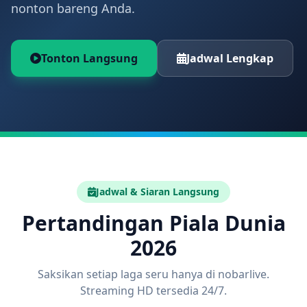
nonton bareng Anda.
Tonton Langsung
Jadwal Lengkap
Jadwal & Siaran Langsung
Pertandingan Piala Dunia
2026
Saksikan setiap laga seru hanya di nobarlive.
Streaming HD tersedia 24/7.