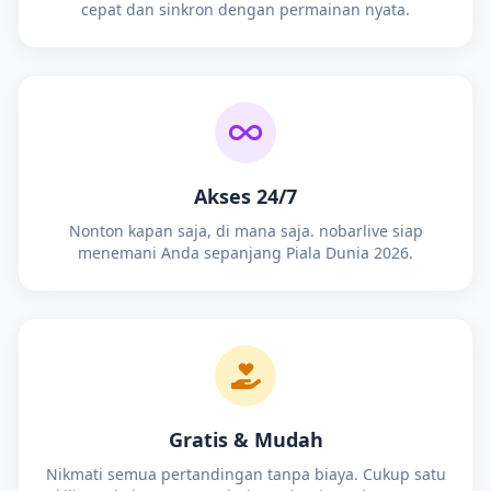
cepat dan sinkron dengan permainan nyata.
Akses 24/7
Nonton kapan saja, di mana saja. nobarlive siap
menemani Anda sepanjang Piala Dunia 2026.
Gratis & Mudah
Nikmati semua pertandingan tanpa biaya. Cukup satu