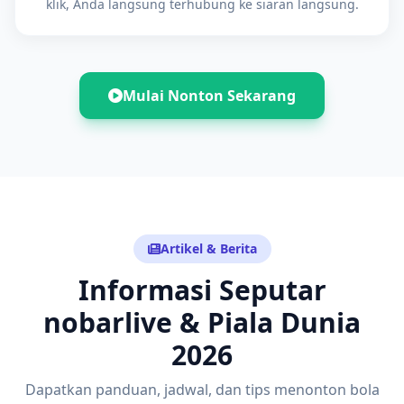
klik, Anda langsung terhubung ke siaran langsung.
Mulai Nonton Sekarang
Artikel & Berita
Informasi Seputar
nobarlive & Piala Dunia
2026
Dapatkan panduan, jadwal, dan tips menonton bola