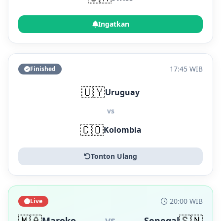
Ingatkan
17:45 WIB
Finished
🇺🇾
Uruguay
vs
🇨🇴
Kolombia
Tonton Ulang
20:00 WIB
Live
🇲🇦
🇸🇳
vs
Maroko
Senegal