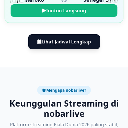
Tonton Langsung
Lihat Jadwal Lengkap
Mengapa nobarlive?
Keunggulan Streaming di
nobarlive
Platform streaming Piala Dunia 2026 paling stabil,