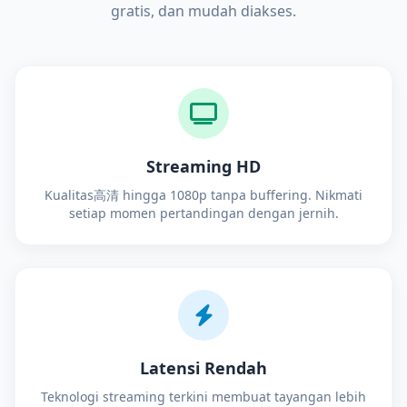
gratis, dan mudah diakses.
Streaming HD
Kualitas高清 hingga 1080p tanpa buffering. Nikmati
setiap momen pertandingan dengan jernih.
Latensi Rendah
Teknologi streaming terkini membuat tayangan lebih