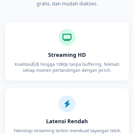
gratis, dan mudah diakses.
Streaming HD
Kualitas高清 hingga 1080p tanpa buffering. Nikmati
setiap momen pertandingan dengan jernih.
Latensi Rendah
Teknologi streaming terkini membuat tayangan lebih