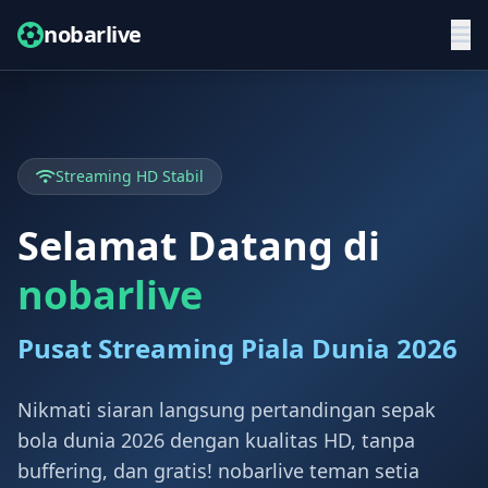
nobarlive
Streaming HD Stabil
Selamat Datang di
nobarlive
Pusat Streaming Piala Dunia 2026
Nikmati siaran langsung pertandingan sepak
bola dunia 2026 dengan kualitas HD, tanpa
buffering, dan gratis! nobarlive teman setia