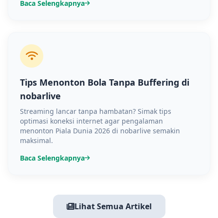
Baca Selengkapnya
Tips Menonton Bola Tanpa Buffering di
nobarlive
Streaming lancar tanpa hambatan? Simak tips
optimasi koneksi internet agar pengalaman
menonton Piala Dunia 2026 di nobarlive semakin
maksimal.
Baca Selengkapnya
Lihat Semua Artikel