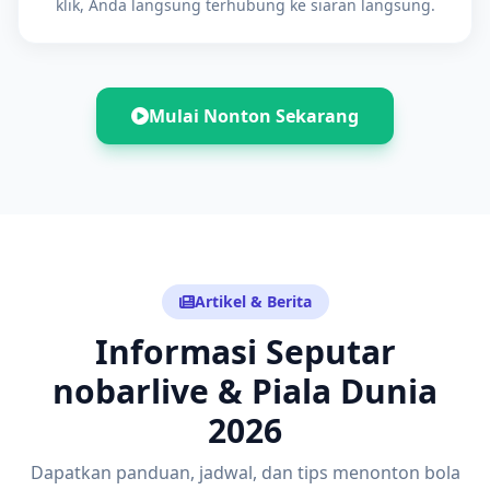
klik, Anda langsung terhubung ke siaran langsung.
Mulai Nonton Sekarang
Artikel & Berita
Informasi Seputar
nobarlive & Piala Dunia
2026
Dapatkan panduan, jadwal, dan tips menonton bola