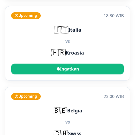
18:30 WIB
Upcoming
🇮🇹
Italia
vs
🇭🇷
Kroasia
Ingatkan
23:00 WIB
Upcoming
🇧🇪
Belgia
vs
🇨🇭
Swiss