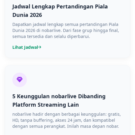
Jadwal Lengkap Pertandingan Piala
Dunia 2026
Dapatkan jadwal lengkap semua pertandingan Piala
Dunia 2026 di nobarlive. Dari fase grup hingga final,
semua tersedia dan selalu diperbarui.
Lihat Jadwal
5 Keunggulan nobarlive Dibanding
Platform Streaming Lain
nobarlive hadir dengan berbagai keunggulan: gratis,
HD, tanpa buffering, akses 24 jam, dan kompatibel
dengan semua perangkat. Inilah masa depan nobar.