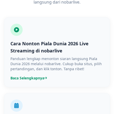
langsung dari nobarlive.
Cara Nonton Piala Dunia 2026 Live
Streaming di nobarlive
Panduan lengkap menonton siaran langsung Piala
Dunia 2026 melalui nobarlive. Cukup buka situs, pilih
pertandingan, dan klik tonton. Tanpa ribet!
Baca Selengkapnya