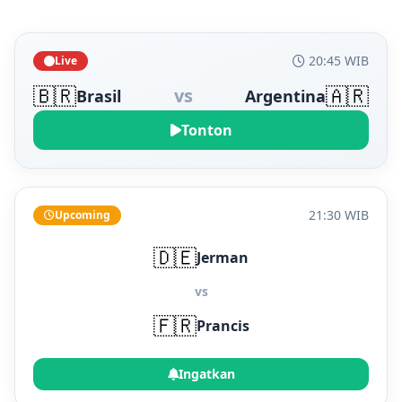
20:45 WIB
Live
🇧🇷
🇦🇷
vs
Brasil
Argentina
Tonton
21:30 WIB
Upcoming
🇩🇪
Jerman
vs
🇫🇷
Prancis
Ingatkan