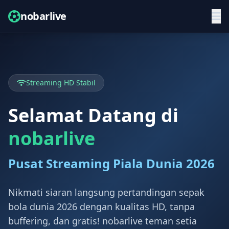
nobarlive
Streaming HD Stabil
Selamat Datang di
nobarlive
Pusat Streaming Piala Dunia 2026
Nikmati siaran langsung pertandingan sepak
bola dunia 2026 dengan kualitas HD, tanpa
buffering, dan gratis! nobarlive teman setia