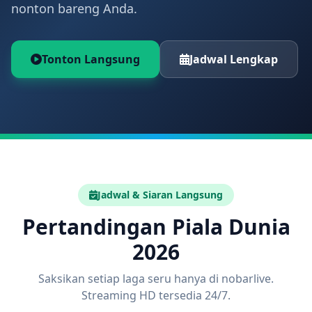
nonton bareng Anda.
Tonton Langsung
Jadwal Lengkap
Jadwal & Siaran Langsung
Pertandingan Piala Dunia
2026
Saksikan setiap laga seru hanya di nobarlive.
Streaming HD tersedia 24/7.