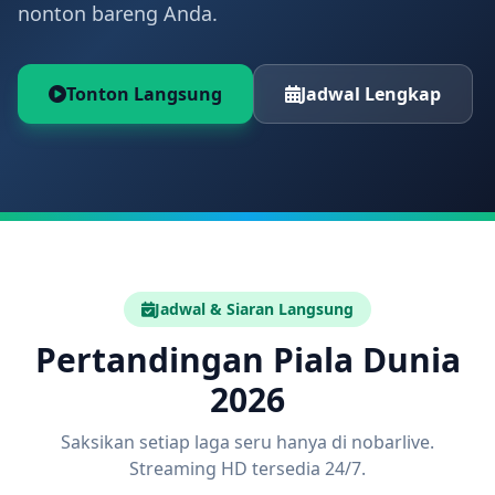
nonton bareng Anda.
Tonton Langsung
Jadwal Lengkap
Jadwal & Siaran Langsung
Pertandingan Piala Dunia
2026
Saksikan setiap laga seru hanya di nobarlive.
Streaming HD tersedia 24/7.