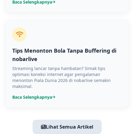
Baca Selengkapnya
Tips Menonton Bola Tanpa Buffering di
nobarlive
Streaming lancar tanpa hambatan? Simak tips
optimasi koneksi internet agar pengalaman
menonton Piala Dunia 2026 di nobarlive semakin
maksimal.
Baca Selengkapnya
Lihat Semua Artikel