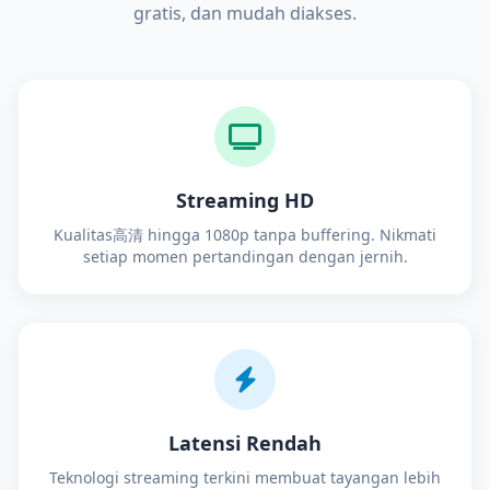
gratis, dan mudah diakses.
Streaming HD
Kualitas高清 hingga 1080p tanpa buffering. Nikmati
setiap momen pertandingan dengan jernih.
Latensi Rendah
Teknologi streaming terkini membuat tayangan lebih