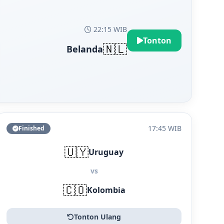
22:15 WIB
Tonton
🇳🇱
Belanda
17:45 WIB
Finished
🇺🇾
Uruguay
vs
🇨🇴
Kolombia
Tonton Ulang