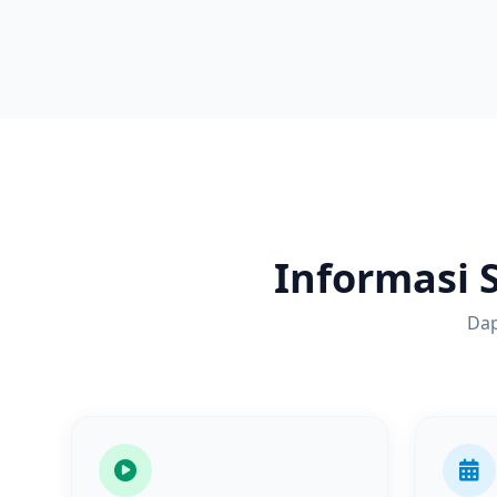
Informasi 
Dap