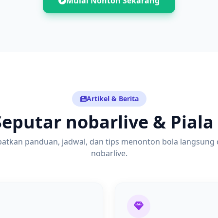
Mulai Nonton Sekarang
Artikel & Berita
Seputar nobarlive & Piala
atkan panduan, jadwal, dan tips menonton bola langsung 
nobarlive.