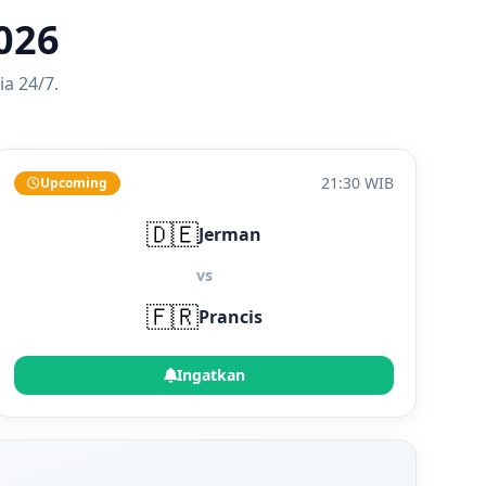
026
ia 24/7.
21:30 WIB
Upcoming
🇩🇪
Jerman
vs
🇫🇷
Prancis
Ingatkan