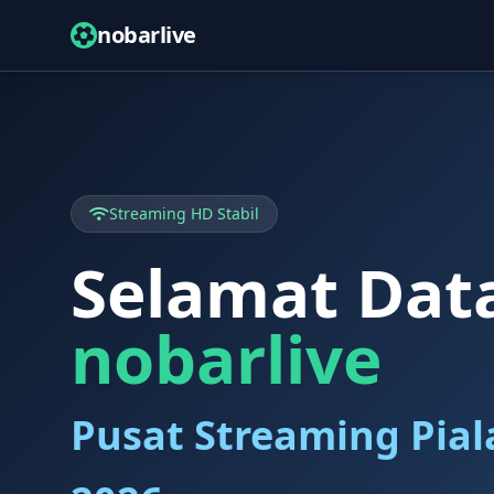
nobarlive
Streaming HD Stabil
Selamat Dat
nobarlive
Pusat Streaming Pial