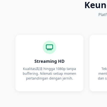
Keun
Plat
Streaming HD
Kualitas高清 hingga 1080p tanpa
Tek
buffering. Nikmati setiap momen
memb
pertandingan dengan jernih.
dan 