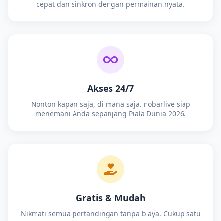
cepat dan sinkron dengan permainan nyata.
Akses 24/7
Nonton kapan saja, di mana saja. nobarlive siap
menemani Anda sepanjang Piala Dunia 2026.
Gratis & Mudah
Nikmati semua pertandingan tanpa biaya. Cukup satu