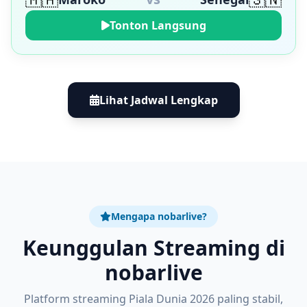
Tonton Langsung
Lihat Jadwal Lengkap
Mengapa nobarlive?
Keunggulan Streaming di
nobarlive
Platform streaming Piala Dunia 2026 paling stabil,