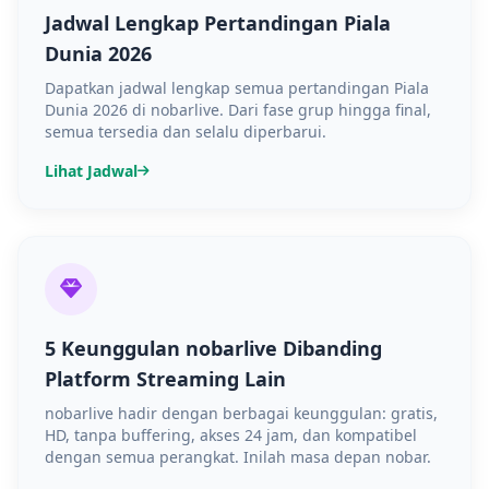
Jadwal Lengkap Pertandingan Piala
Dunia 2026
Dapatkan jadwal lengkap semua pertandingan Piala
Dunia 2026 di nobarlive. Dari fase grup hingga final,
semua tersedia dan selalu diperbarui.
Lihat Jadwal
5 Keunggulan nobarlive Dibanding
Platform Streaming Lain
nobarlive hadir dengan berbagai keunggulan: gratis,
HD, tanpa buffering, akses 24 jam, dan kompatibel
dengan semua perangkat. Inilah masa depan nobar.