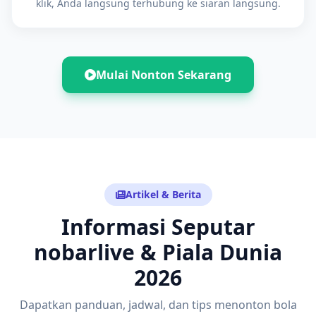
klik, Anda langsung terhubung ke siaran langsung.
Mulai Nonton Sekarang
Artikel & Berita
Informasi Seputar
nobarlive & Piala Dunia
2026
Dapatkan panduan, jadwal, dan tips menonton bola