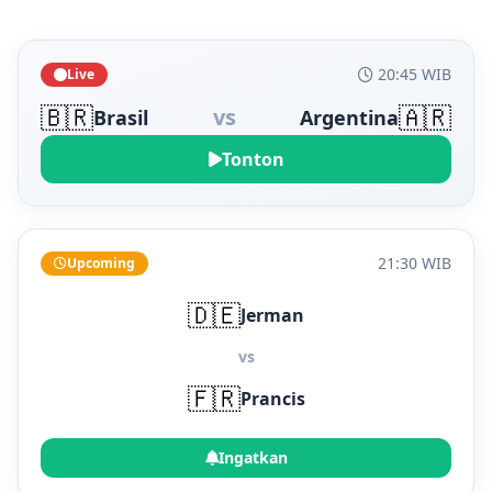
20:45 WIB
Live
🇧🇷
🇦🇷
vs
Brasil
Argentina
Tonton
21:30 WIB
Upcoming
🇩🇪
Jerman
vs
🇫🇷
Prancis
Ingatkan