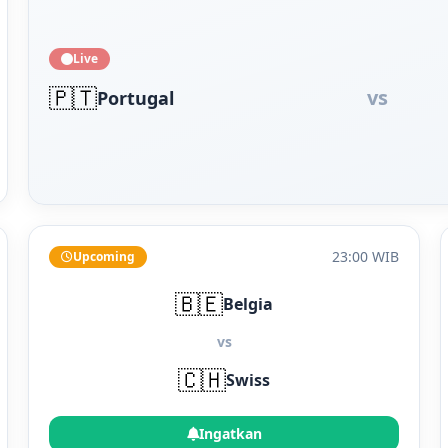
Live
🇵🇹
vs
Portugal
23:00 WIB
Upcoming
🇧🇪
Belgia
vs
🇨🇭
Swiss
Ingatkan