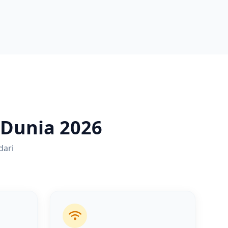
 Dunia 2026
dari