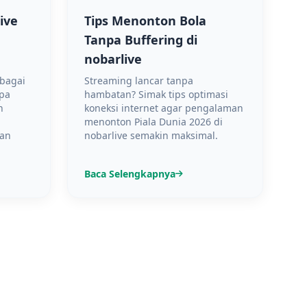
ive
Tips Menonton Bola
Tanpa Buffering di
nobarlive
rbagai
Streaming lancar tanpa
npa
hambatan? Simak tips optimasi
n
koneksi internet agar pengalaman
menonton Piala Dunia 2026 di
pan
nobarlive semakin maksimal.
Baca Selengkapnya