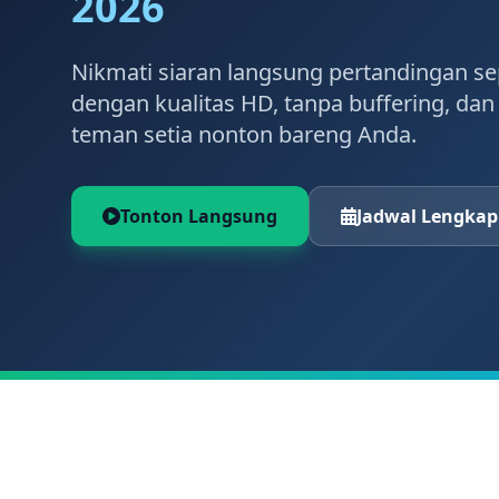
2026
Nikmati siaran langsung pertandingan se
dengan kualitas HD, tanpa buffering, dan 
teman setia nonton bareng Anda.
Tonton Langsung
Jadwal Lengkap