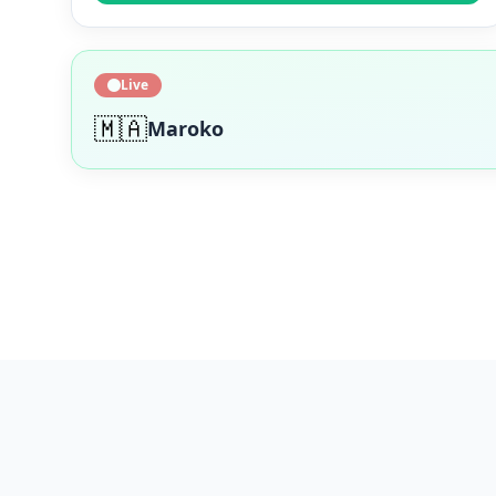
Live
🇲🇦
Maroko