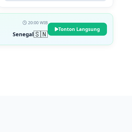
20:00 WIB
Tonton Langsung
🇸🇳
Senegal