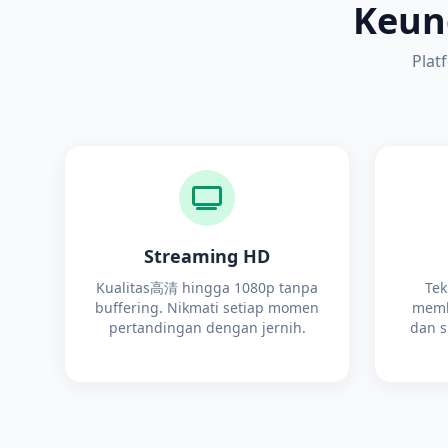
Keun
Plat
Streaming HD
Kualitas高清 hingga 1080p tanpa
Tek
buffering. Nikmati setiap momen
memb
pertandingan dengan jernih.
dan 