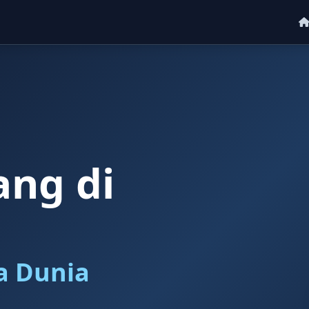
ang di
a Dunia