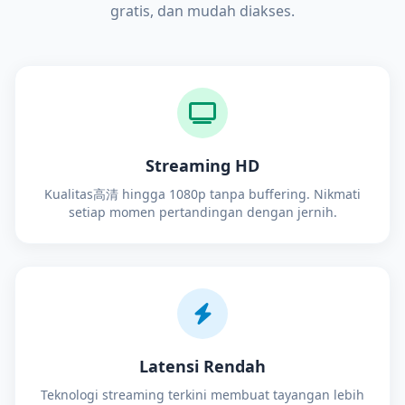
gratis, dan mudah diakses.
Streaming HD
Kualitas高清 hingga 1080p tanpa buffering. Nikmati
setiap momen pertandingan dengan jernih.
Latensi Rendah
Teknologi streaming terkini membuat tayangan lebih