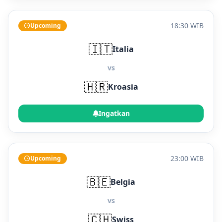
18:30 WIB
Upcoming
🇮🇹
Italia
vs
🇭🇷
Kroasia
Ingatkan
23:00 WIB
Upcoming
🇧🇪
Belgia
vs
🇨🇭
Swiss