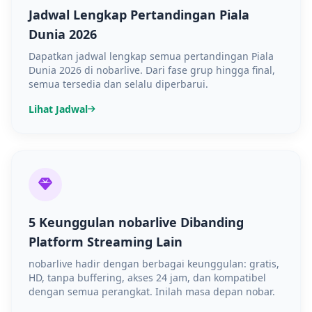
Jadwal Lengkap Pertandingan Piala
Dunia 2026
Dapatkan jadwal lengkap semua pertandingan Piala
Dunia 2026 di nobarlive. Dari fase grup hingga final,
semua tersedia dan selalu diperbarui.
Lihat Jadwal
5 Keunggulan nobarlive Dibanding
Platform Streaming Lain
nobarlive hadir dengan berbagai keunggulan: gratis,
HD, tanpa buffering, akses 24 jam, dan kompatibel
dengan semua perangkat. Inilah masa depan nobar.