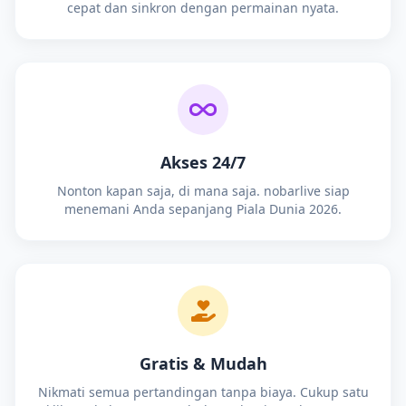
cepat dan sinkron dengan permainan nyata.
Akses 24/7
Nonton kapan saja, di mana saja. nobarlive siap
menemani Anda sepanjang Piala Dunia 2026.
Gratis & Mudah
Nikmati semua pertandingan tanpa biaya. Cukup satu