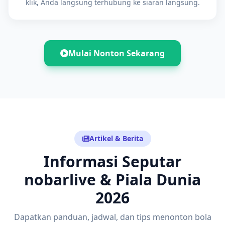
klik, Anda langsung terhubung ke siaran langsung.
Mulai Nonton Sekarang
Artikel & Berita
Informasi Seputar
nobarlive & Piala Dunia
2026
Dapatkan panduan, jadwal, dan tips menonton bola