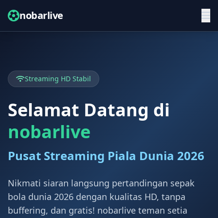
nobarlive
Streaming HD Stabil
Selamat Datang di
nobarlive
Pusat Streaming Piala Dunia 2026
Nikmati siaran langsung pertandingan sepak
bola dunia 2026 dengan kualitas HD, tanpa
buffering, dan gratis! nobarlive teman setia