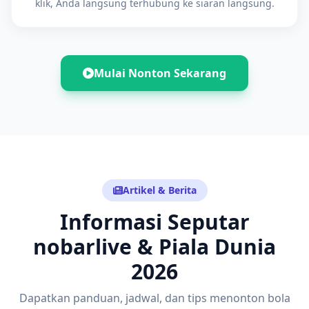
klik, Anda langsung terhubung ke siaran langsung.
Mulai Nonton Sekarang
Artikel & Berita
Informasi Seputar
nobarlive & Piala Dunia
2026
Dapatkan panduan, jadwal, dan tips menonton bola