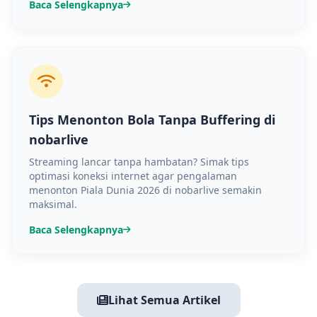
Baca Selengkapnya
Tips Menonton Bola Tanpa Buffering di
nobarlive
Streaming lancar tanpa hambatan? Simak tips
optimasi koneksi internet agar pengalaman
menonton Piala Dunia 2026 di nobarlive semakin
maksimal.
Baca Selengkapnya
Lihat Semua Artikel