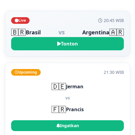
20:45 WIB
Live
🇧🇷
🇦🇷
vs
Brasil
Argentina
Tonton
21:30 WIB
Upcoming
🇩🇪
Jerman
vs
🇫🇷
Prancis
Ingatkan