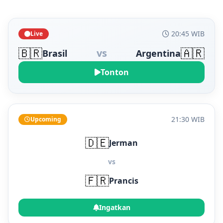
20:45 WIB
Live
🇧🇷
🇦🇷
vs
Brasil
Argentina
Tonton
21:30 WIB
Upcoming
🇩🇪
Jerman
vs
🇫🇷
Prancis
Ingatkan