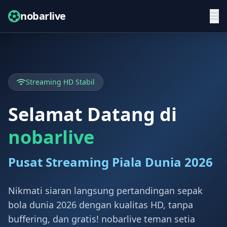
nobarlive
Streaming HD Stabil
Selamat Datang di
nobarlive
Pusat Streaming Piala Dunia 2026
Nikmati siaran langsung pertandingan sepak
bola dunia 2026 dengan kualitas HD, tanpa
buffering, dan gratis! nobarlive teman setia