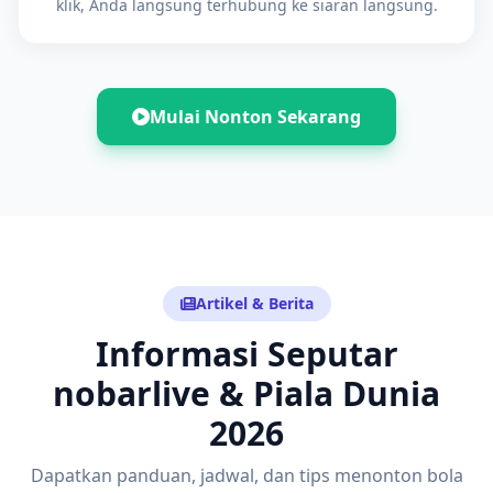
klik, Anda langsung terhubung ke siaran langsung.
Mulai Nonton Sekarang
Artikel & Berita
Informasi Seputar
nobarlive & Piala Dunia
2026
Dapatkan panduan, jadwal, dan tips menonton bola