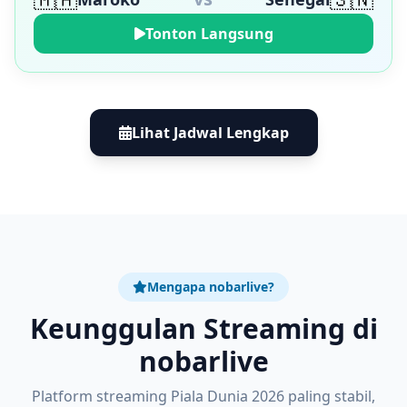
Tonton Langsung
Lihat Jadwal Lengkap
Mengapa nobarlive?
Keunggulan Streaming di
nobarlive
Platform streaming Piala Dunia 2026 paling stabil,