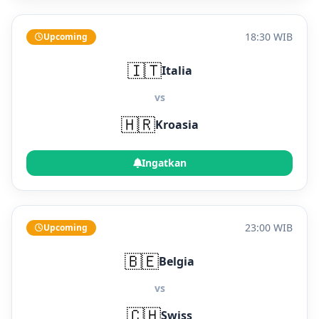
18:30 WIB
Upcoming
🇮🇹
Italia
vs
🇭🇷
Kroasia
Ingatkan
23:00 WIB
Upcoming
🇧🇪
Belgia
vs
🇨🇭
Swiss