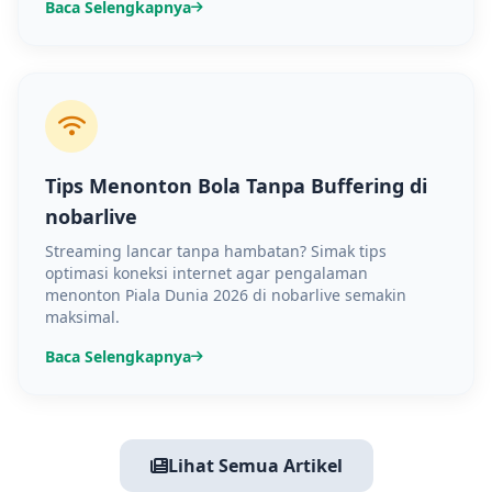
Baca Selengkapnya
Tips Menonton Bola Tanpa Buffering di
nobarlive
Streaming lancar tanpa hambatan? Simak tips
optimasi koneksi internet agar pengalaman
menonton Piala Dunia 2026 di nobarlive semakin
maksimal.
Baca Selengkapnya
Lihat Semua Artikel