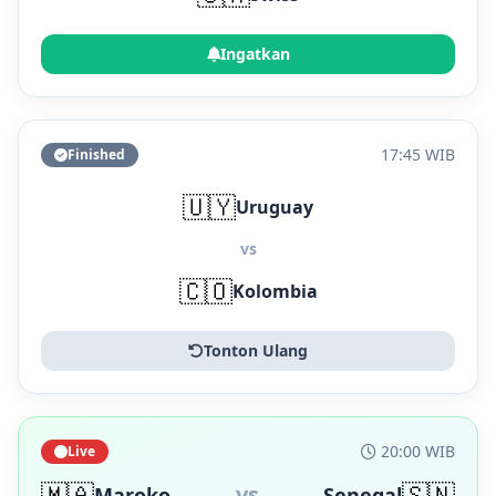
Ingatkan
17:45 WIB
Finished
🇺🇾
Uruguay
vs
🇨🇴
Kolombia
Tonton Ulang
20:00 WIB
Live
🇲🇦
🇸🇳
vs
Maroko
Senegal