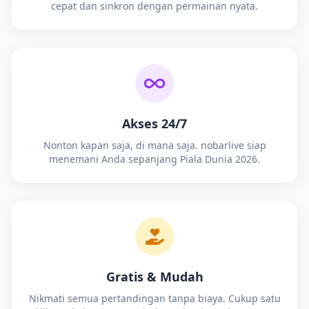
cepat dan sinkron dengan permainan nyata.
Akses 24/7
Nonton kapan saja, di mana saja. nobarlive siap
menemani Anda sepanjang Piala Dunia 2026.
Gratis & Mudah
Nikmati semua pertandingan tanpa biaya. Cukup satu