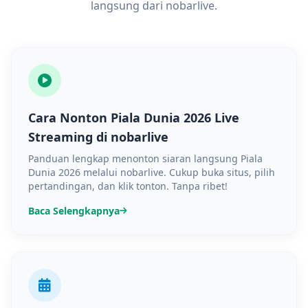
langsung dari nobarlive.
Cara Nonton Piala Dunia 2026 Live
Streaming di nobarlive
Panduan lengkap menonton siaran langsung Piala
Dunia 2026 melalui nobarlive. Cukup buka situs, pilih
pertandingan, dan klik tonton. Tanpa ribet!
Baca Selengkapnya