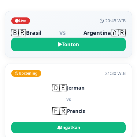
20:45 WIB
Live
🇧🇷
🇦🇷
vs
Brasil
Argentina
Tonton
21:30 WIB
Upcoming
🇩🇪
Jerman
vs
🇫🇷
Prancis
Ingatkan