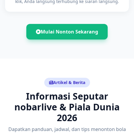
klik, Anda langsung terhubung ke siaran langsung.
Mulai Nonton Sekarang
Artikel & Berita
Informasi Seputar
nobarlive & Piala Dunia
2026
Dapatkan panduan, jadwal, dan tips menonton bola