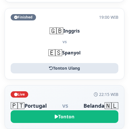
19:00 WIB
Finished
🇬🇧
Inggris
vs
🇪🇸
Spanyol
Tonton Ulang
22:15 WIB
Live
🇵🇹
🇳🇱
vs
Portugal
Belanda
Tonton