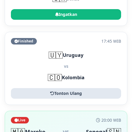
Ingatkan
17:45 WIB
Finished
🇺🇾
Uruguay
vs
🇨🇴
Kolombia
Tonton Ulang
20:00 WIB
Live
🇲🇦
🇸🇳
vs
Maroko
Senegal