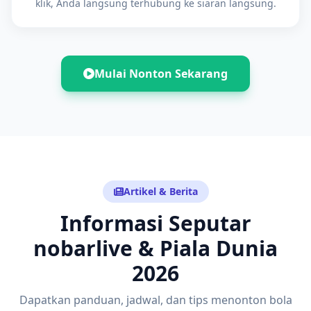
klik, Anda langsung terhubung ke siaran langsung.
Mulai Nonton Sekarang
Artikel & Berita
Informasi Seputar
nobarlive & Piala Dunia
2026
Dapatkan panduan, jadwal, dan tips menonton bola