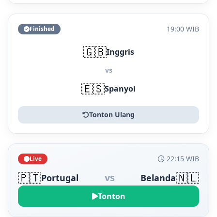
19:00 WIB
Finished
🇬🇧
Inggris
vs
🇪🇸
Spanyol
Tonton Ulang
22:15 WIB
Live
🇵🇹
🇳🇱
vs
Portugal
Belanda
Tonton