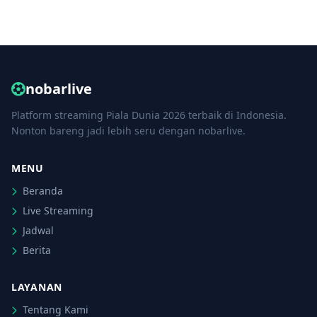
nobarlive
Platform streaming Piala Dunia 2026 terbaik di Indonesia.
Nonton bareng jadi lebih seru dengan nobarlive.
MENU
Beranda
Live Streaming
Jadwal
Berita
LAYANAN
Tentang Kami