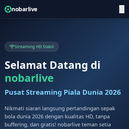
nobarlive
Streaming HD Stabil
Selamat Datang di
nobarlive
Pusat Streaming Piala Dunia 2026
Nikmati siaran langsung pertandingan sepak
bola dunia 2026 dengan kualitas HD, tanpa
buffering, dan gratis! nobarlive teman setia