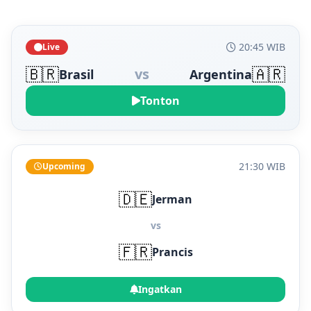
20:45 WIB
Live
🇧🇷
🇦🇷
vs
Brasil
Argentina
Tonton
21:30 WIB
Upcoming
🇩🇪
Jerman
vs
🇫🇷
Prancis
Ingatkan