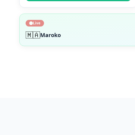
Live
🇲🇦
Maroko