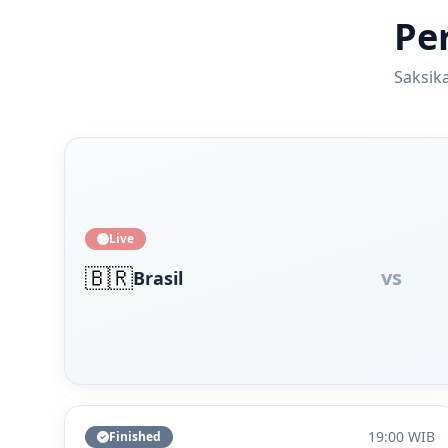
Pe
Saksika
Live
🇧🇷
vs
Brasil
19:00 WIB
Finished