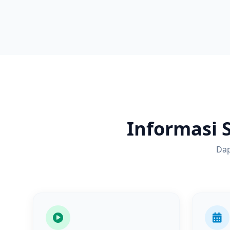
Informasi 
Dap