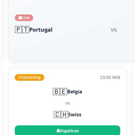
Live
🇵🇹
vs
Portugal
23:00 WIB
Upcoming
🇧🇪
Belgia
vs
🇨🇭
Swiss
Ingatkan