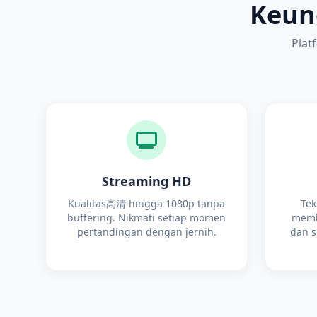
Keun
Plat
Streaming HD
Kualitas高清 hingga 1080p tanpa
Tek
buffering. Nikmati setiap momen
memb
pertandingan dengan jernih.
dan 