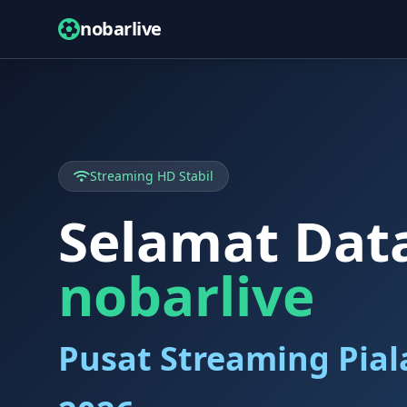
nobarlive
Streaming HD Stabil
Selamat Dat
nobarlive
Pusat Streaming Pial