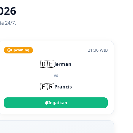
026
ia 24/7.
21:30 WIB
Upcoming
🇩🇪
Jerman
vs
🇫🇷
Prancis
Ingatkan