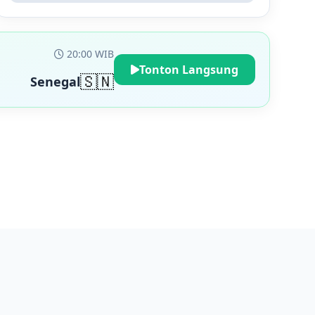
20:00 WIB
Tonton Langsung
🇸🇳
Senegal