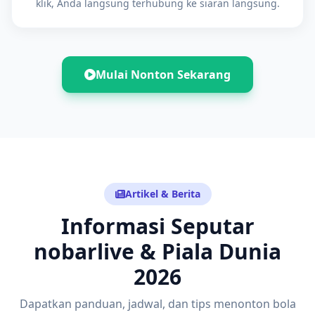
klik, Anda langsung terhubung ke siaran langsung.
Mulai Nonton Sekarang
Artikel & Berita
Informasi Seputar
nobarlive & Piala Dunia
2026
Dapatkan panduan, jadwal, dan tips menonton bola