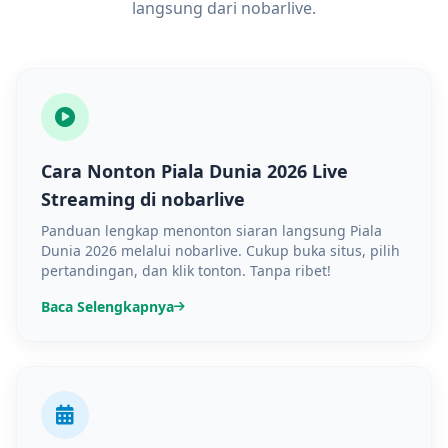
langsung dari nobarlive.
Cara Nonton Piala Dunia 2026 Live
Streaming di nobarlive
Panduan lengkap menonton siaran langsung Piala
Dunia 2026 melalui nobarlive. Cukup buka situs, pilih
pertandingan, dan klik tonton. Tanpa ribet!
Baca Selengkapnya