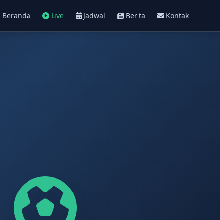
Beranda
Live
Jadwal
Berita
Kontak