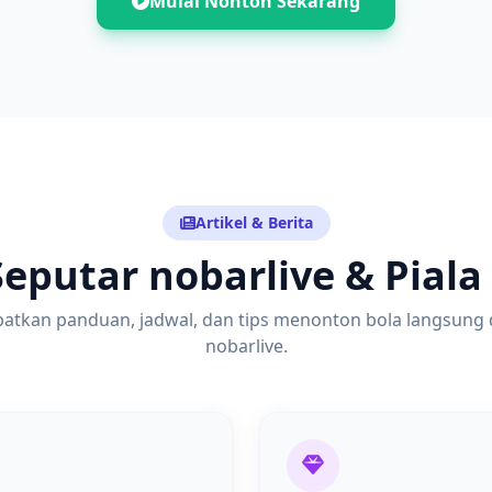
Mulai Nonton Sekarang
Artikel & Berita
Seputar nobarlive & Piala
atkan panduan, jadwal, dan tips menonton bola langsung 
nobarlive.