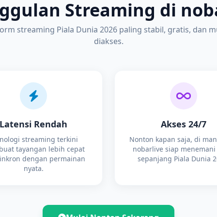
ggulan Streaming di noba
form streaming Piala Dunia 2026 paling stabil, gratis, dan 
diakses.
Latensi Rendah
Akses 24/7
nologi streaming terkini
Nonton kapan saja, di man
uat tayangan lebih cepat
nobarlive siap menemani
sinkron dengan permainan
sepanjang Piala Dunia 2
nyata.