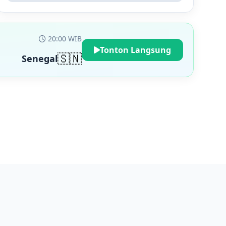
20:00 WIB
Tonton Langsung
🇸🇳
Senegal