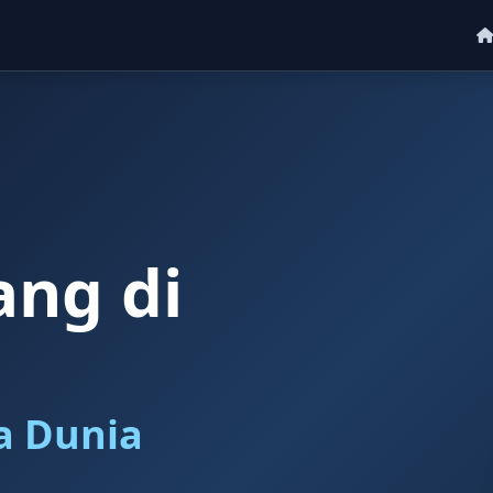
ang di
a Dunia