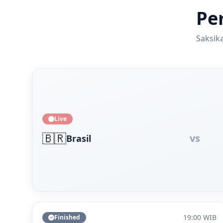
Pe
Saksika
Live
🇧🇷
vs
Brasil
19:00 WIB
Finished