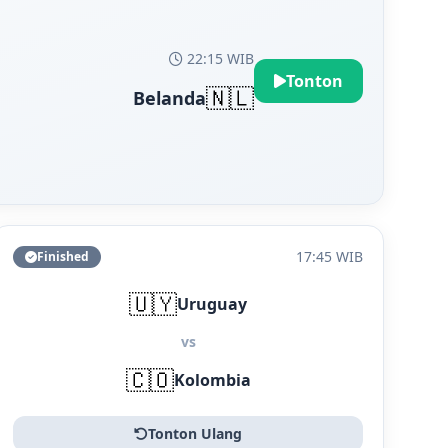
22:15 WIB
Tonton
🇳🇱
Belanda
17:45 WIB
Finished
🇺🇾
Uruguay
vs
🇨🇴
Kolombia
Tonton Ulang