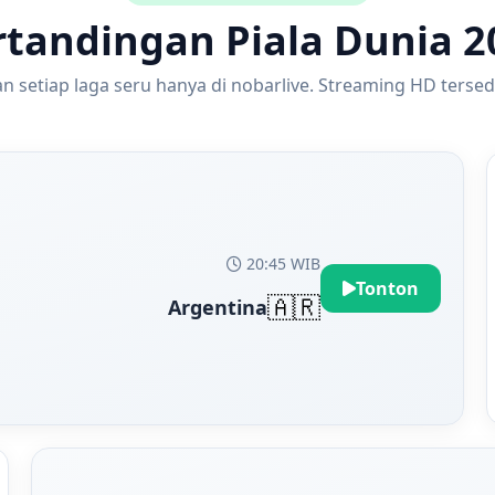
rtandingan Piala Dunia 2
n setiap laga seru hanya di nobarlive. Streaming HD tersed
20:45 WIB
Tonton
🇦🇷
Argentina