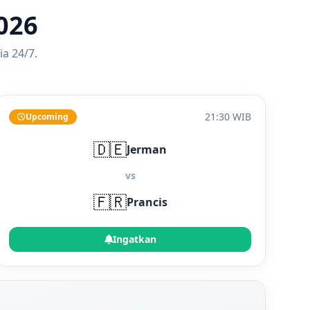
026
ia 24/7.
21:30 WIB
Upcoming
🇩🇪
Jerman
vs
🇫🇷
Prancis
Ingatkan