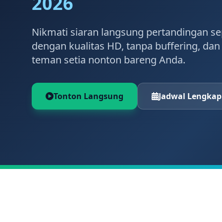
2026
Nikmati siaran langsung pertandingan se
dengan kualitas HD, tanpa buffering, dan 
teman setia nonton bareng Anda.
Tonton Langsung
Jadwal Lengkap