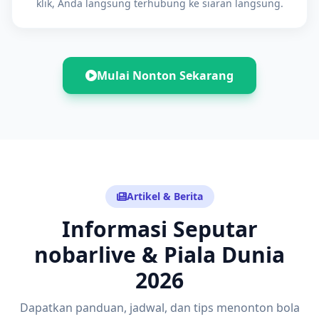
klik, Anda langsung terhubung ke siaran langsung.
Mulai Nonton Sekarang
Artikel & Berita
Informasi Seputar
nobarlive & Piala Dunia
2026
Dapatkan panduan, jadwal, dan tips menonton bola