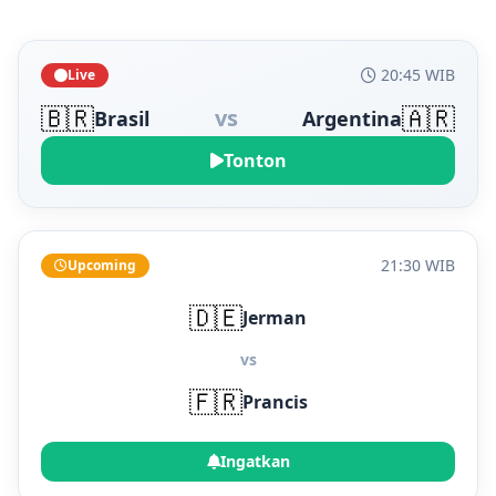
20:45 WIB
Live
🇧🇷
🇦🇷
vs
Brasil
Argentina
Tonton
21:30 WIB
Upcoming
🇩🇪
Jerman
vs
🇫🇷
Prancis
Ingatkan