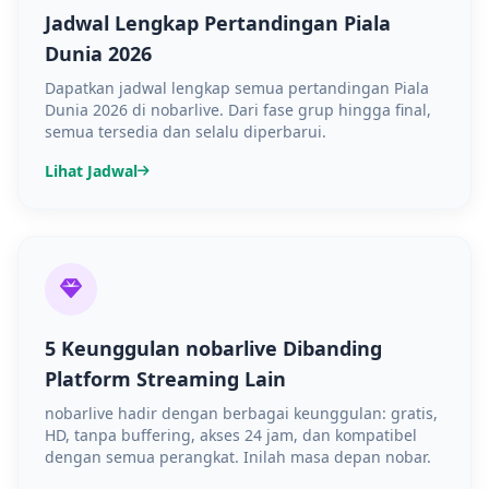
Jadwal Lengkap Pertandingan Piala
Dunia 2026
Dapatkan jadwal lengkap semua pertandingan Piala
Dunia 2026 di nobarlive. Dari fase grup hingga final,
semua tersedia dan selalu diperbarui.
Lihat Jadwal
5 Keunggulan nobarlive Dibanding
Platform Streaming Lain
nobarlive hadir dengan berbagai keunggulan: gratis,
HD, tanpa buffering, akses 24 jam, dan kompatibel
dengan semua perangkat. Inilah masa depan nobar.