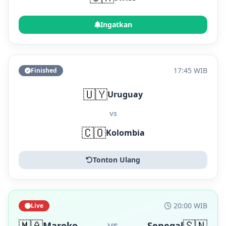
Ingatkan
17:45 WIB
Finished
🇺🇾
Uruguay
vs
🇨🇴
Kolombia
Tonton Ulang
20:00 WIB
Live
🇲🇦
🇸🇳
vs
Maroko
Senegal