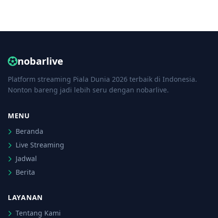
nobarlive
Platform streaming Piala Dunia 2026 terbaik di Indonesia.
Nonton bareng jadi lebih seru dengan nobarlive.
MENU
Beranda
Live Streaming
Jadwal
Berita
LAYANAN
Tentang Kami