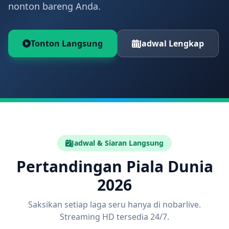
nonton bareng Anda.
Tonton Langsung
Jadwal Lengkap
Jadwal & Siaran Langsung
Pertandingan Piala Dunia
2026
Saksikan setiap laga seru hanya di nobarlive.
Streaming HD tersedia 24/7.