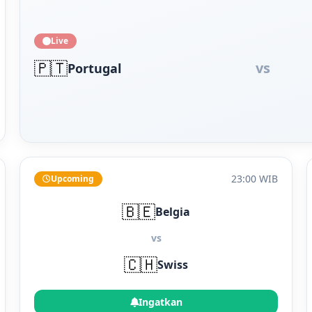
Live
🇵🇹
vs
Portugal
23:00 WIB
Upcoming
🇧🇪
Belgia
vs
🇨🇭
Swiss
Ingatkan