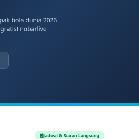
pak bola dunia 2026
gratis! nobarlive
Jadwal & Siaran Langsung