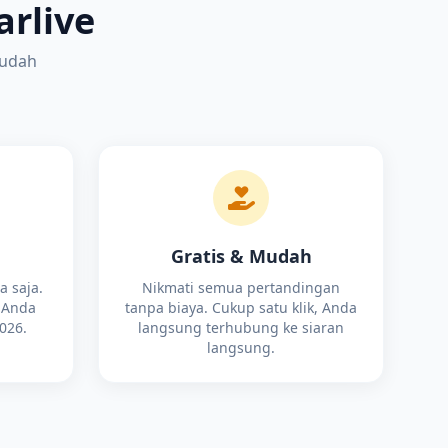
rlive
mudah
Gratis & Mudah
a saja.
Nikmati semua pertandingan
 Anda
tanpa biaya. Cukup satu klik, Anda
026.
langsung terhubung ke siaran
langsung.