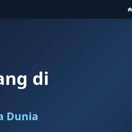
ang di
a Dunia