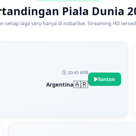
rtandingan Piala Dunia 2
n setiap laga seru hanya di nobarlive. Streaming HD tersed
20:45 WIB
Tonton
🇦🇷
Argentina