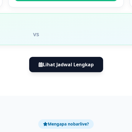
vs
Lihat Jadwal Lengkap
Mengapa nobarlive?