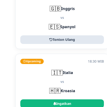
🇬🇧
Inggris
vs
🇪🇸
Spanyol
Tonton Ulang
18:30 WIB
Upcoming
🇮🇹
Italia
vs
🇭🇷
Kroasia
Ingatkan