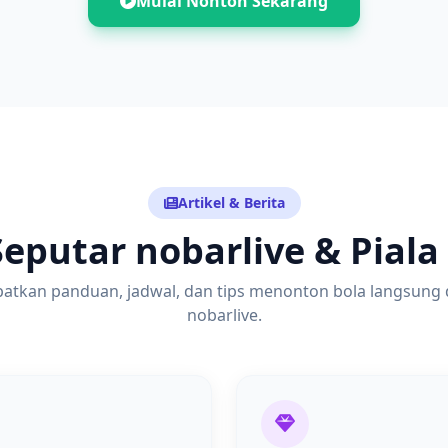
Mulai Nonton Sekarang
Artikel & Berita
Seputar nobarlive & Piala
atkan panduan, jadwal, dan tips menonton bola langsung 
nobarlive.