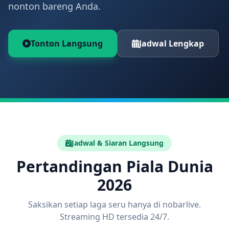
nonton bareng Anda.
Tonton Langsung
Jadwal Lengkap
Jadwal & Siaran Langsung
Pertandingan Piala Dunia
2026
Saksikan setiap laga seru hanya di nobarlive.
Streaming HD tersedia 24/7.