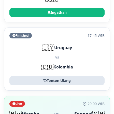
Ingatkan
17:45 WIB
Finished
🇺🇾
Uruguay
vs
🇨🇴
Kolombia
Tonton Ulang
20:00 WIB
Live
🇲🇦
🇸🇳
vs
Maroko
Senegal