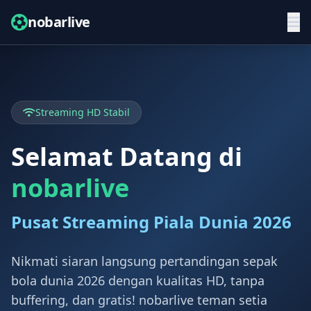
nobarlive
Streaming HD Stabil
Selamat Datang di
nobarlive
Pusat Streaming Piala Dunia 2026
Nikmati siaran langsung pertandingan sepak
bola dunia 2026 dengan kualitas HD, tanpa
buffering, dan gratis! nobarlive teman setia