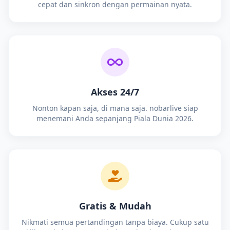
cepat dan sinkron dengan permainan nyata.
Akses 24/7
Nonton kapan saja, di mana saja. nobarlive siap
menemani Anda sepanjang Piala Dunia 2026.
Gratis & Mudah
Nikmati semua pertandingan tanpa biaya. Cukup satu