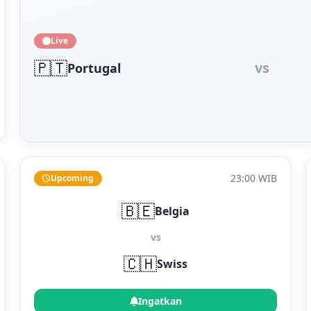
Live
🇵🇹
vs
Portugal
23:00 WIB
Upcoming
🇧🇪
Belgia
vs
🇨🇭
Swiss
Ingatkan