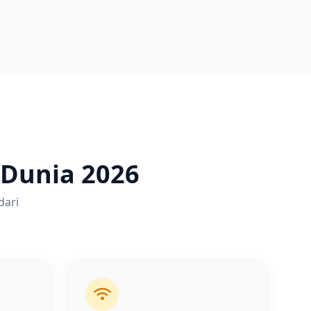
 Dunia 2026
dari