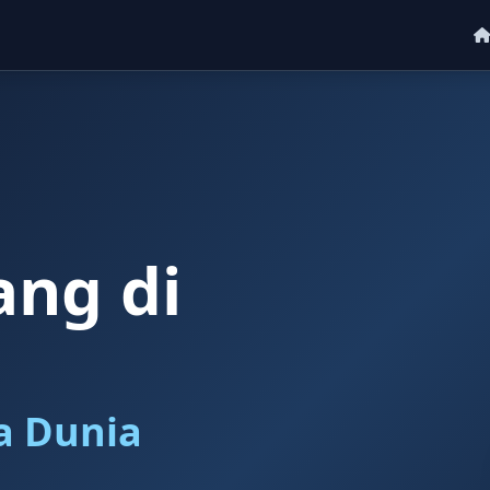
ang di
a Dunia