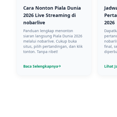
Cara Nonton Piala Dunia
Jadw
2026 Live Streaming di
Perta
nobarlive
2026
Panduan lengkap menonton
Dapatk
siaran langsung Piala Dunia 2026
pertan
melalui nobarlive. Cukup buka
nobarli
situs, pilih pertandingan, dan klik
final, 
tonton. Tanpa ribet!
diperba
Baca Selengkapnya
Lihat 