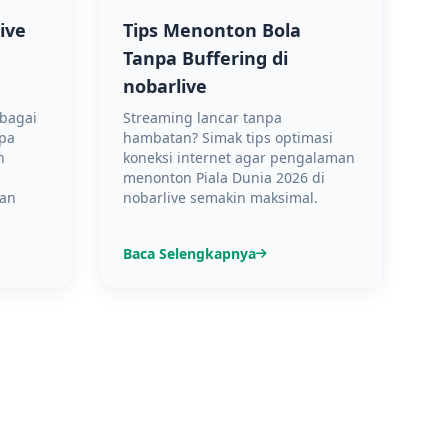
ive
Tips Menonton Bola
Tanpa Buffering di
nobarlive
rbagai
Streaming lancar tanpa
npa
hambatan? Simak tips optimasi
n
koneksi internet agar pengalaman
menonton Piala Dunia 2026 di
pan
nobarlive semakin maksimal.
Baca Selengkapnya