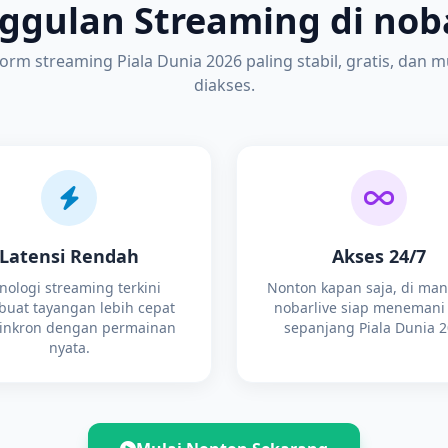
ggulan Streaming di noba
form streaming Piala Dunia 2026 paling stabil, gratis, dan 
diakses.
Latensi Rendah
Akses 24/7
nologi streaming terkini
Nonton kapan saja, di man
uat tayangan lebih cepat
nobarlive siap menemani
sinkron dengan permainan
sepanjang Piala Dunia 2
nyata.