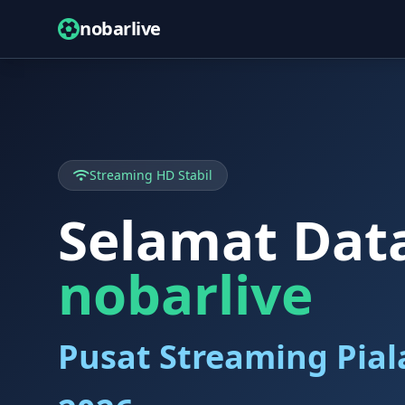
nobarlive
Streaming HD Stabil
Selamat Dat
nobarlive
Pusat Streaming Pial