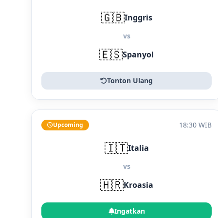
🇬🇧
Inggris
vs
🇪🇸
Spanyol
Tonton Ulang
18:30 WIB
Upcoming
🇮🇹
Italia
vs
🇭🇷
Kroasia
Ingatkan