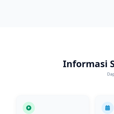
Informasi 
Dap