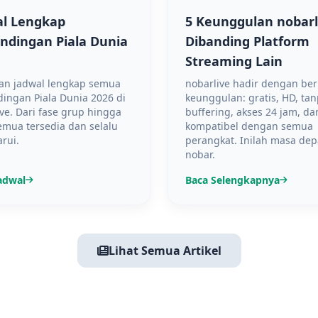
al Lengkap
5 Keunggulan nobarl
ndingan Piala Dunia
Dibanding Platform
Streaming Lain
an jadwal lengkap semua
nobarlive hadir dengan be
dingan Piala Dunia 2026 di
keunggulan: gratis, HD, ta
ve. Dari fase grup hingga
buffering, akses 24 jam, da
semua tersedia dan selalu
kompatibel dengan semua
rui.
perangkat. Inilah masa de
nobar.
Jadwal
Baca Selengkapnya
Lihat Semua Artikel