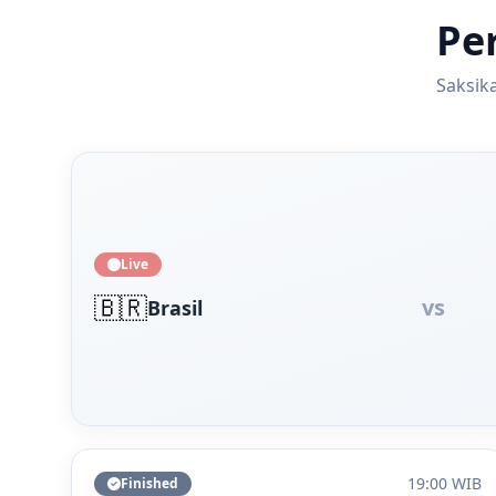
Pe
Saksika
Live
🇧🇷
vs
Brasil
19:00 WIB
Finished