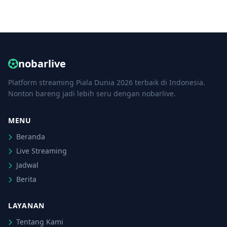
nobarlive
Platform streaming Piala Dunia 2026 terbaik di Indonesia.
Nonton bareng jadi lebih seru dengan nobarlive.
MENU
Beranda
Live Streaming
Jadwal
Berita
LAYANAN
Tentang Kami