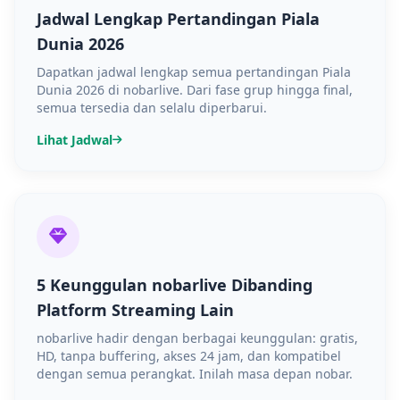
Jadwal Lengkap Pertandingan Piala
Dunia 2026
Dapatkan jadwal lengkap semua pertandingan Piala
Dunia 2026 di nobarlive. Dari fase grup hingga final,
semua tersedia dan selalu diperbarui.
Lihat Jadwal
5 Keunggulan nobarlive Dibanding
Platform Streaming Lain
nobarlive hadir dengan berbagai keunggulan: gratis,
HD, tanpa buffering, akses 24 jam, dan kompatibel
dengan semua perangkat. Inilah masa depan nobar.