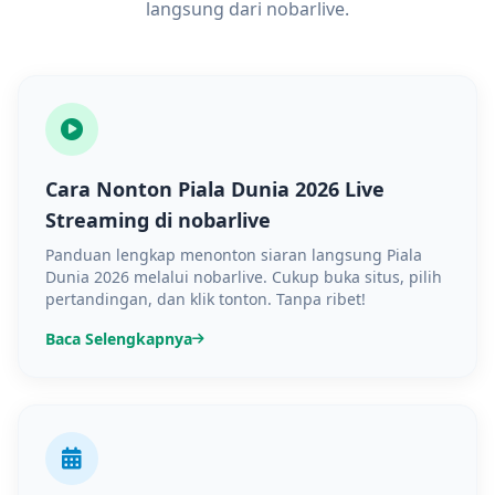
langsung dari nobarlive.
Cara Nonton Piala Dunia 2026 Live
Streaming di nobarlive
Panduan lengkap menonton siaran langsung Piala
Dunia 2026 melalui nobarlive. Cukup buka situs, pilih
pertandingan, dan klik tonton. Tanpa ribet!
Baca Selengkapnya