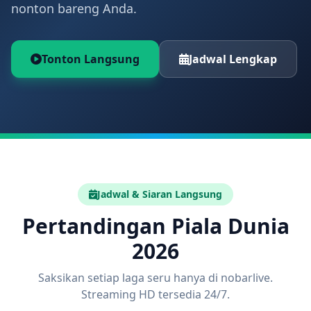
nonton bareng Anda.
Tonton Langsung
Jadwal Lengkap
Jadwal & Siaran Langsung
Pertandingan Piala Dunia
2026
Saksikan setiap laga seru hanya di nobarlive.
Streaming HD tersedia 24/7.