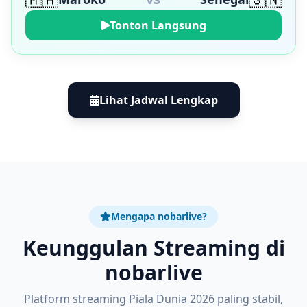
Tonton Langsung
Lihat Jadwal Lengkap
Mengapa nobarlive?
Keunggulan Streaming di
nobarlive
Platform streaming Piala Dunia 2026 paling stabil,