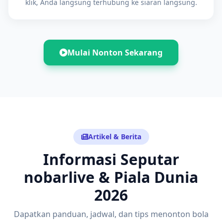
klik, Anda langsung terhubung ke siaran langsung.
Mulai Nonton Sekarang
Artikel & Berita
Informasi Seputar
nobarlive & Piala Dunia
2026
Dapatkan panduan, jadwal, dan tips menonton bola