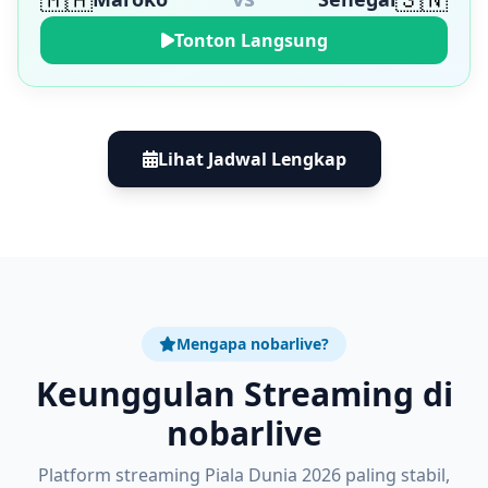
Tonton Langsung
Lihat Jadwal Lengkap
Mengapa nobarlive?
Keunggulan Streaming di
nobarlive
Platform streaming Piala Dunia 2026 paling stabil,