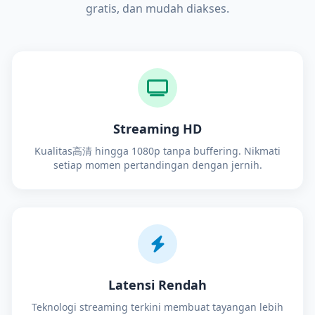
gratis, dan mudah diakses.
Streaming HD
Kualitas高清 hingga 1080p tanpa buffering. Nikmati
setiap momen pertandingan dengan jernih.
Latensi Rendah
Teknologi streaming terkini membuat tayangan lebih