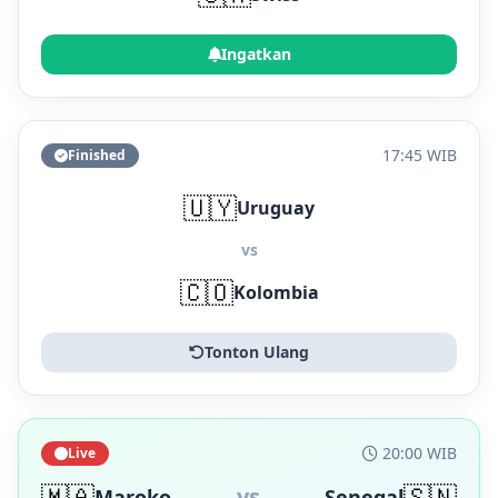
Ingatkan
17:45 WIB
Finished
🇺🇾
Uruguay
vs
🇨🇴
Kolombia
Tonton Ulang
20:00 WIB
Live
🇲🇦
🇸🇳
vs
Maroko
Senegal