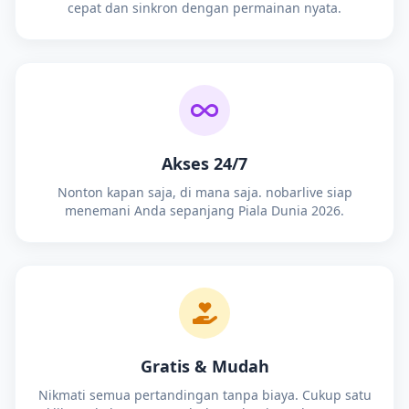
cepat dan sinkron dengan permainan nyata.
Akses 24/7
Nonton kapan saja, di mana saja. nobarlive siap
menemani Anda sepanjang Piala Dunia 2026.
Gratis & Mudah
Nikmati semua pertandingan tanpa biaya. Cukup satu