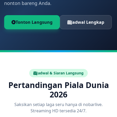
nonton bareng Anda.
Tonton Langsung
Jadwal Lengkap
Jadwal & Siaran Langsung
Pertandingan Piala Dunia
2026
Saksikan setiap laga seru hanya di nobarlive.
Streaming HD tersedia 24/7.