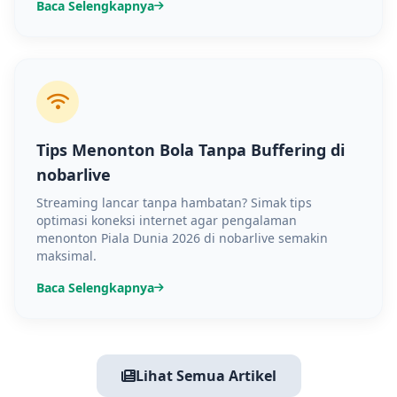
Baca Selengkapnya
Tips Menonton Bola Tanpa Buffering di
nobarlive
Streaming lancar tanpa hambatan? Simak tips
optimasi koneksi internet agar pengalaman
menonton Piala Dunia 2026 di nobarlive semakin
maksimal.
Baca Selengkapnya
Lihat Semua Artikel