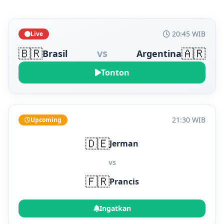
20:45 WIB
Live
🇧🇷
🇦🇷
vs
Brasil
Argentina
Tonton
21:30 WIB
Upcoming
🇩🇪
Jerman
vs
🇫🇷
Prancis
Ingatkan