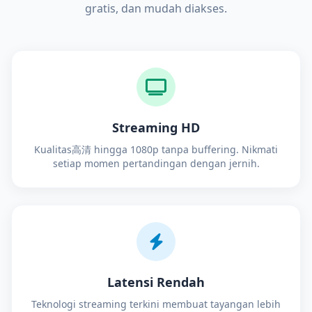
gratis, dan mudah diakses.
Streaming HD
Kualitas高清 hingga 1080p tanpa buffering. Nikmati
setiap momen pertandingan dengan jernih.
Latensi Rendah
Teknologi streaming terkini membuat tayangan lebih