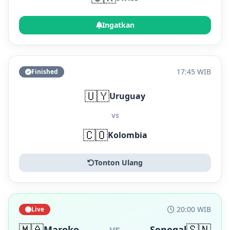
Ingatkan
17:45 WIB
Finished
🇺🇾
Uruguay
vs
🇨🇴
Kolombia
Tonton Ulang
20:00 WIB
Live
🇲🇦
🇸🇳
vs
Maroko
Senegal