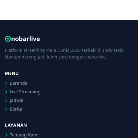
nobarlive
Platform streaming Piala Dunia 2026 terbaik di Indonesia.
Nonton bareng jadi lebih seru dengan nobarlive.
MENU
Beranda
Live Streaming
Jadwal
Berita
LAYANAN
Tentang Kami