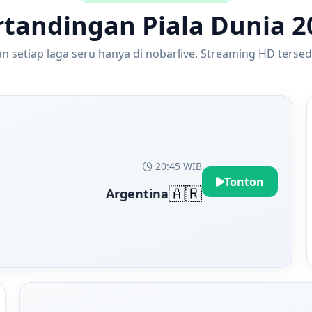
rtandingan Piala Dunia 2
n setiap laga seru hanya di nobarlive. Streaming HD tersed
20:45 WIB
Tonton
🇦🇷
Argentina