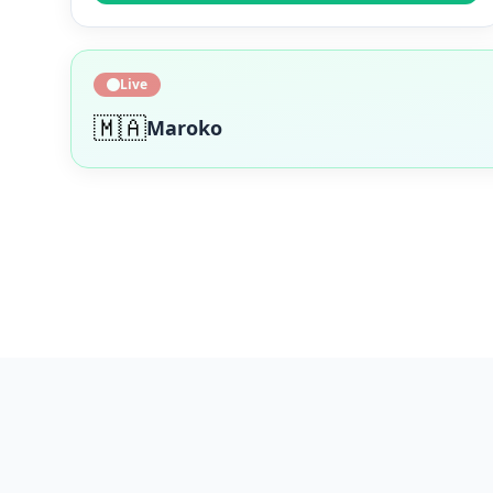
Live
🇲🇦
Maroko