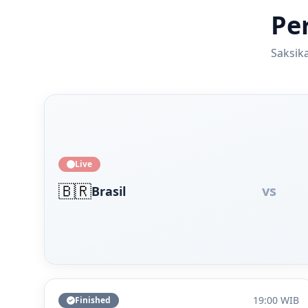
Pe
Saksika
Live
🇧🇷
vs
Brasil
19:00 WIB
Finished