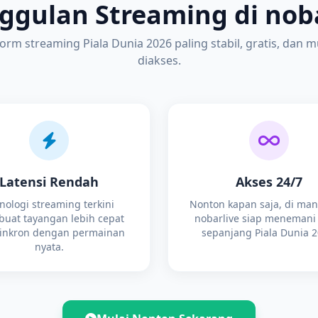
ggulan Streaming di noba
form streaming Piala Dunia 2026 paling stabil, gratis, dan 
diakses.
Latensi Rendah
Akses 24/7
nologi streaming terkini
Nonton kapan saja, di man
uat tayangan lebih cepat
nobarlive siap menemani
sinkron dengan permainan
sepanjang Piala Dunia 2
nyata.