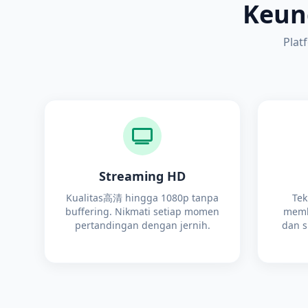
Keun
Plat
Streaming HD
Kualitas高清 hingga 1080p tanpa
Tek
buffering. Nikmati setiap momen
memb
pertandingan dengan jernih.
dan 