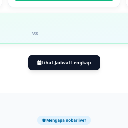
vs
Lihat Jadwal Lengkap
Mengapa nobarlive?