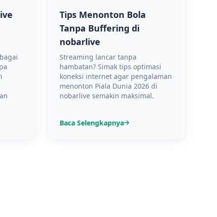
ive
Tips Menonton Bola
Tanpa Buffering di
nobarlive
rbagai
Streaming lancar tanpa
npa
hambatan? Simak tips optimasi
n
koneksi internet agar pengalaman
menonton Piala Dunia 2026 di
pan
nobarlive semakin maksimal.
Baca Selengkapnya