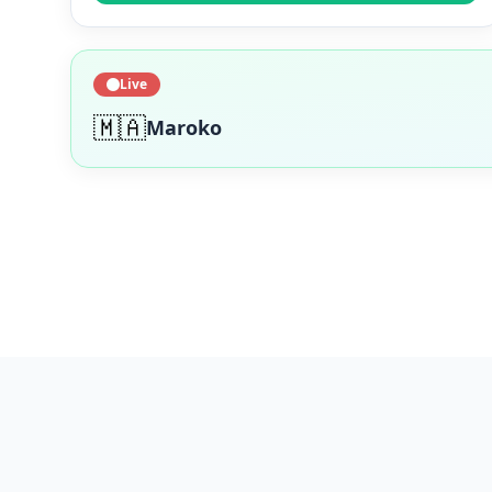
Live
🇲🇦
Maroko