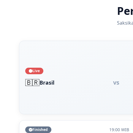
Pe
Saksika
Live
🇧🇷
vs
Brasil
19:00 WIB
Finished