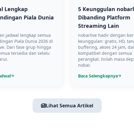
al Lengkap
5 Keunggulan nobarl
ndingan Piala Dunia
Dibanding Platform
Streaming Lain
an jadwal lengkap semua
nobarlive hadir dengan be
dingan Piala Dunia 2026 di
keunggulan: gratis, HD, ta
ve. Dari fase grup hingga
buffering, akses 24 jam, da
semua tersedia dan selalu
kompatibel dengan semua
rui.
perangkat. Inilah masa de
nobar.
Jadwal
Baca Selengkapnya
Lihat Semua Artikel