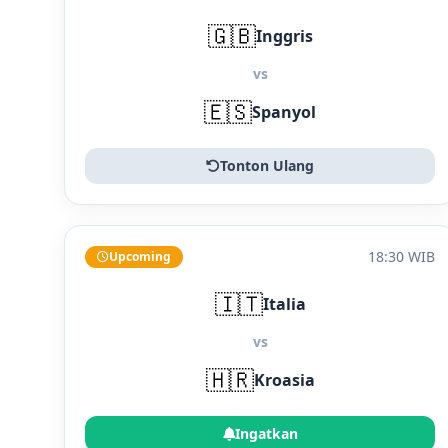
🇬🇧
Inggris
vs
🇪🇸
Spanyol
Tonton Ulang
18:30 WIB
Upcoming
🇮🇹
Italia
vs
🇭🇷
Kroasia
Ingatkan