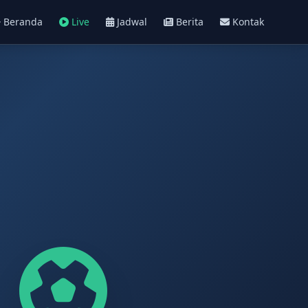
Beranda
Live
Jadwal
Berita
Kontak