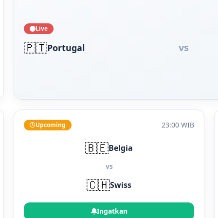
Live
🇵🇹
vs
Portugal
23:00 WIB
Upcoming
🇧🇪
Belgia
vs
🇨🇭
Swiss
Ingatkan