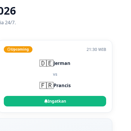
026
ia 24/7.
21:30 WIB
Upcoming
🇩🇪
Jerman
vs
🇫🇷
Prancis
Ingatkan