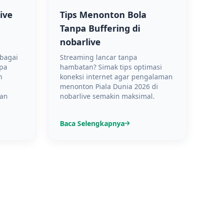
ive
Tips Menonton Bola
Tanpa Buffering di
nobarlive
rbagai
Streaming lancar tanpa
npa
hambatan? Simak tips optimasi
n
koneksi internet agar pengalaman
menonton Piala Dunia 2026 di
pan
nobarlive semakin maksimal.
Baca Selengkapnya