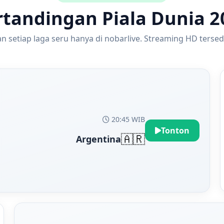
rtandingan Piala Dunia 2
n setiap laga seru hanya di nobarlive. Streaming HD tersed
20:45 WIB
Tonton
🇦🇷
Argentina