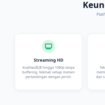
Keun
Plat
Streaming HD
Kualitas高清 hingga 1080p tanpa
Tek
buffering. Nikmati setiap momen
memb
pertandingan dengan jernih.
dan 