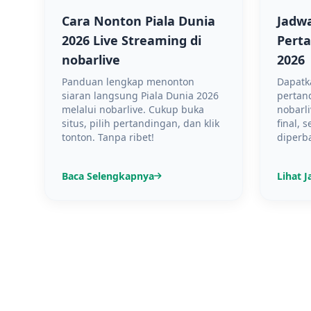
Cara Nonton Piala Dunia
Jadw
2026 Live Streaming di
Perta
nobarlive
2026
Panduan lengkap menonton
Dapatk
siaran langsung Piala Dunia 2026
pertan
melalui nobarlive. Cukup buka
nobarli
situs, pilih pertandingan, dan klik
final, 
tonton. Tanpa ribet!
diperba
Baca Selengkapnya
Lihat 