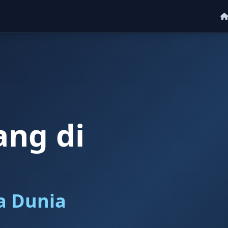
ang di
a Dunia