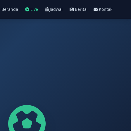
Beranda
Live
Jadwal
Berita
Kontak