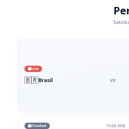
Pe
Saksika
Live
🇧🇷
vs
Brasil
19:00 WIB
Finished