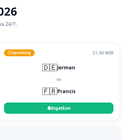
026
ia 24/7.
21:30 WIB
Upcoming
🇩🇪
Jerman
vs
🇫🇷
Prancis
Ingatkan