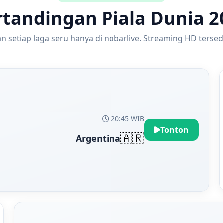
rtandingan Piala Dunia 2
n setiap laga seru hanya di nobarlive. Streaming HD tersed
20:45 WIB
Tonton
🇦🇷
Argentina