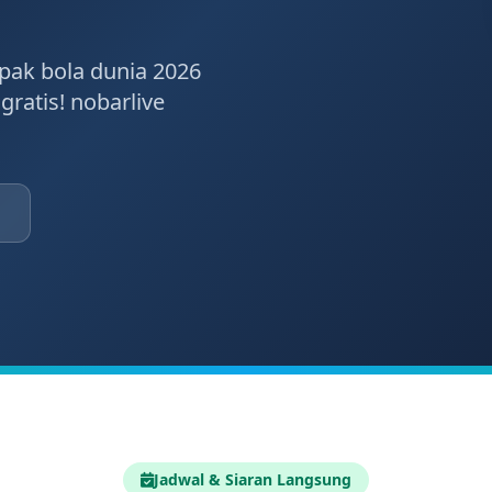
pak bola dunia 2026
gratis! nobarlive
Jadwal & Siaran Langsung