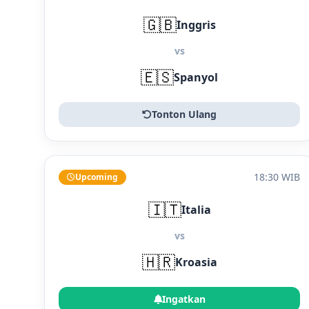
🇬🇧
Inggris
vs
🇪🇸
Spanyol
Tonton Ulang
18:30 WIB
Upcoming
🇮🇹
Italia
vs
🇭🇷
Kroasia
Ingatkan