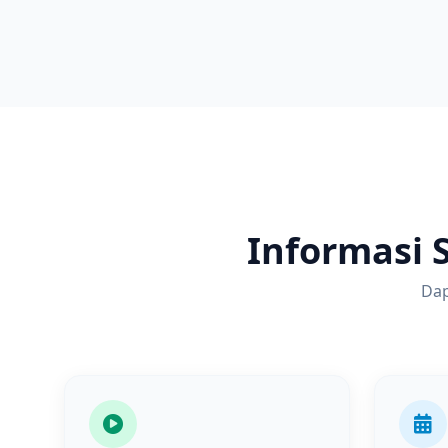
Informasi 
Dap