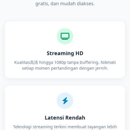
gratis, dan mudah diakses.
Streaming HD
Kualitas高清 hingga 1080p tanpa buffering. Nikmati
setiap momen pertandingan dengan jernih.
Latensi Rendah
Teknologi streaming terkini membuat tayangan lebih