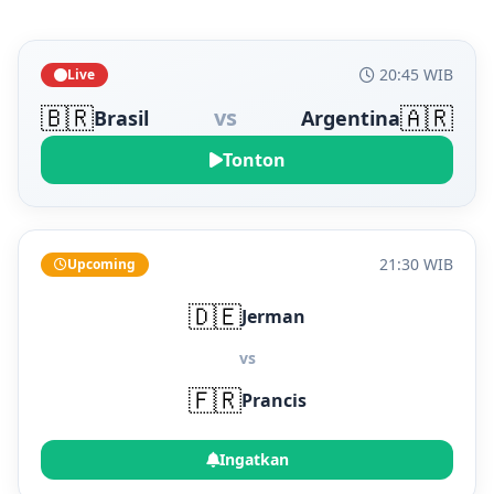
20:45 WIB
Live
🇧🇷
🇦🇷
vs
Brasil
Argentina
Tonton
21:30 WIB
Upcoming
🇩🇪
Jerman
vs
🇫🇷
Prancis
Ingatkan