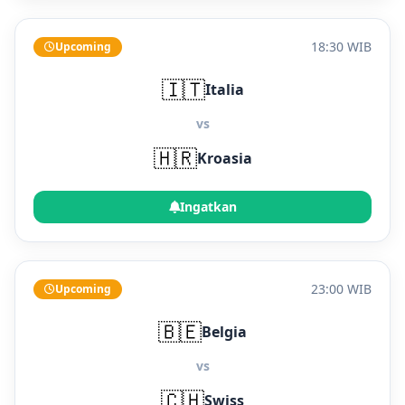
18:30 WIB
Upcoming
🇮🇹
Italia
vs
🇭🇷
Kroasia
Ingatkan
23:00 WIB
Upcoming
🇧🇪
Belgia
vs
🇨🇭
Swiss