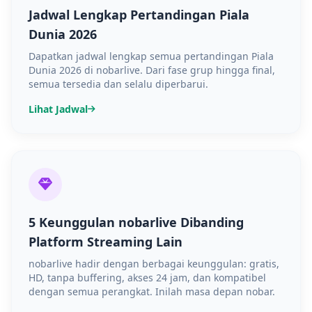
Jadwal Lengkap Pertandingan Piala
Dunia 2026
Dapatkan jadwal lengkap semua pertandingan Piala
Dunia 2026 di nobarlive. Dari fase grup hingga final,
semua tersedia dan selalu diperbarui.
Lihat Jadwal
5 Keunggulan nobarlive Dibanding
Platform Streaming Lain
nobarlive hadir dengan berbagai keunggulan: gratis,
HD, tanpa buffering, akses 24 jam, dan kompatibel
dengan semua perangkat. Inilah masa depan nobar.