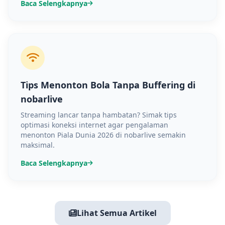
Baca Selengkapnya
Tips Menonton Bola Tanpa Buffering di
nobarlive
Streaming lancar tanpa hambatan? Simak tips
optimasi koneksi internet agar pengalaman
menonton Piala Dunia 2026 di nobarlive semakin
maksimal.
Baca Selengkapnya
Lihat Semua Artikel