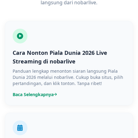
langsung dari nobarlive.
Cara Nonton Piala Dunia 2026 Live
Streaming di nobarlive
Panduan lengkap menonton siaran langsung Piala
Dunia 2026 melalui nobarlive. Cukup buka situs, pilih
pertandingan, dan klik tonton. Tanpa ribet!
Baca Selengkapnya