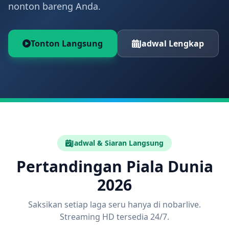
nonton bareng Anda.
Tonton Langsung
Jadwal Lengkap
Jadwal & Siaran Langsung
Pertandingan Piala Dunia
2026
Saksikan setiap laga seru hanya di nobarlive.
Streaming HD tersedia 24/7.