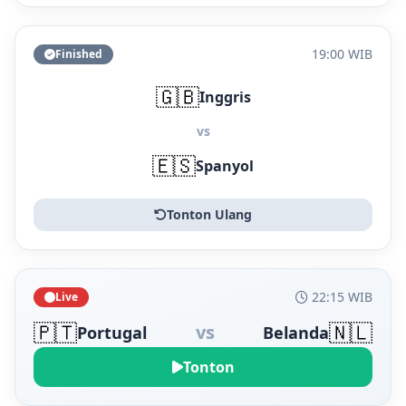
19:00 WIB
Finished
🇬🇧
Inggris
vs
🇪🇸
Spanyol
Tonton Ulang
22:15 WIB
Live
🇵🇹
🇳🇱
vs
Portugal
Belanda
Tonton