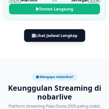
Tonton Langsung
Lihat Jadwal Lengkap
Mengapa nobarlive?
Keunggulan Streaming di
nobarlive
Platform streaming Piala Dunia 2026 paling stabil,