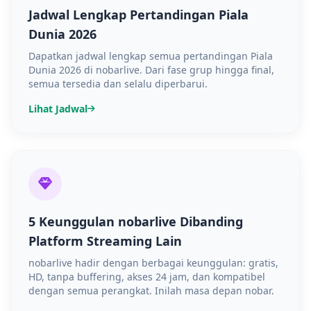
Jadwal Lengkap Pertandingan Piala
Dunia 2026
Dapatkan jadwal lengkap semua pertandingan Piala
Dunia 2026 di nobarlive. Dari fase grup hingga final,
semua tersedia dan selalu diperbarui.
Lihat Jadwal
5 Keunggulan nobarlive Dibanding
Platform Streaming Lain
nobarlive hadir dengan berbagai keunggulan: gratis,
HD, tanpa buffering, akses 24 jam, dan kompatibel
dengan semua perangkat. Inilah masa depan nobar.