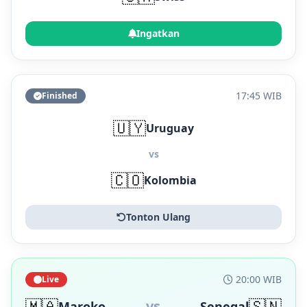
Ingatkan
17:45 WIB
Finished
🇺🇾
Uruguay
vs
🇨🇴
Kolombia
Tonton Ulang
20:00 WIB
Live
🇲🇦
🇸🇳
vs
Maroko
Senegal