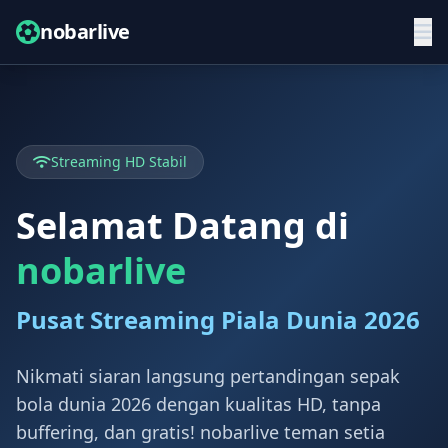
nobarlive
Streaming HD Stabil
Selamat Datang di
nobarlive
Pusat Streaming Piala Dunia 2026
Nikmati siaran langsung pertandingan sepak
bola dunia 2026 dengan kualitas HD, tanpa
buffering, dan gratis! nobarlive teman setia