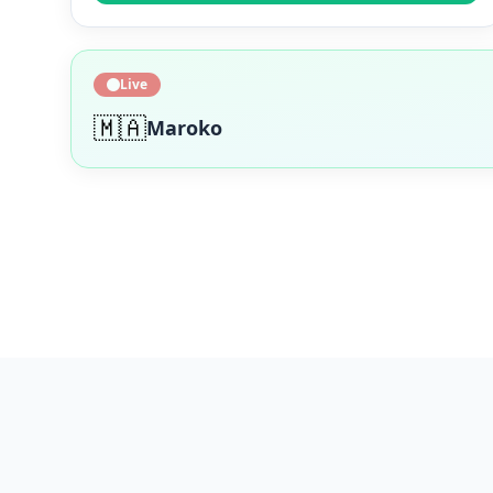
Live
🇲🇦
Maroko