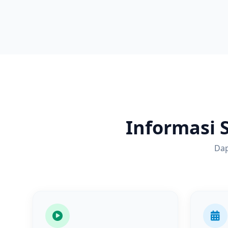
Informasi 
Dap