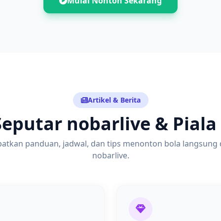
Mulai Nonton Sekarang
Artikel & Berita
Seputar nobarlive & Piala
atkan panduan, jadwal, dan tips menonton bola langsung 
nobarlive.