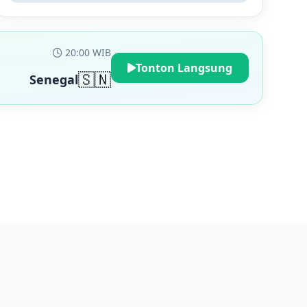
20:00 WIB
Tonton Langsung
🇸🇳
Senegal