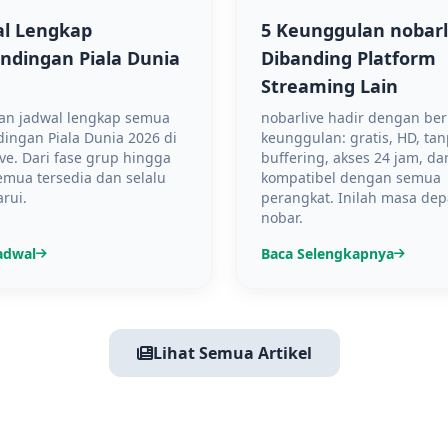
al Lengkap
5 Keunggulan nobarl
ndingan Piala Dunia
Dibanding Platform
Streaming Lain
an jadwal lengkap semua
nobarlive hadir dengan be
dingan Piala Dunia 2026 di
keunggulan: gratis, HD, ta
ve. Dari fase grup hingga
buffering, akses 24 jam, da
semua tersedia dan selalu
kompatibel dengan semua
rui.
perangkat. Inilah masa de
nobar.
Jadwal
Baca Selengkapnya
Lihat Semua Artikel