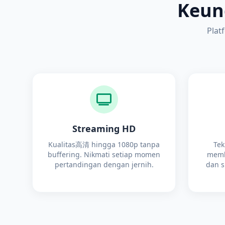
Keun
Plat
Streaming HD
Kualitas高清 hingga 1080p tanpa
Tek
buffering. Nikmati setiap momen
memb
pertandingan dengan jernih.
dan 