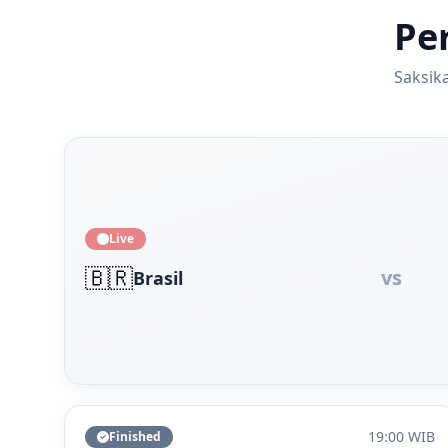
Pe
Saksika
Live
🇧🇷
vs
Brasil
19:00 WIB
Finished