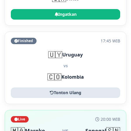
Ingatkan
17:45 WIB
Finished
🇺🇾
Uruguay
vs
🇨🇴
Kolombia
Tonton Ulang
20:00 WIB
Live
🇲🇦
🇸🇳
vs
Maroko
Senegal