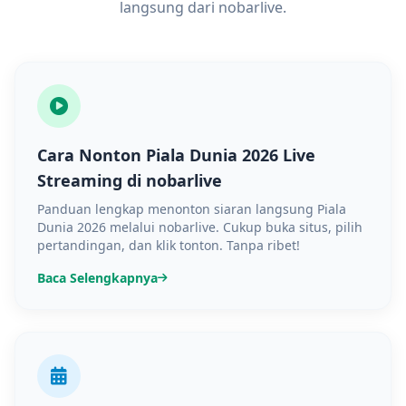
langsung dari nobarlive.
Cara Nonton Piala Dunia 2026 Live
Streaming di nobarlive
Panduan lengkap menonton siaran langsung Piala
Dunia 2026 melalui nobarlive. Cukup buka situs, pilih
pertandingan, dan klik tonton. Tanpa ribet!
Baca Selengkapnya