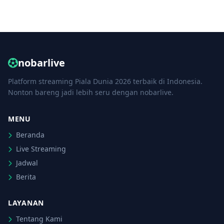
nobarlive
Platform streaming Piala Dunia 2026 terbaik di Indonesia.
Nonton bareng jadi lebih seru dengan nobarlive.
MENU
Beranda
Live Streaming
Jadwal
Berita
LAYANAN
Tentang Kami