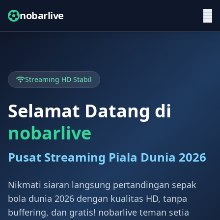
nobarlive
Streaming HD Stabil
Selamat Datang di
nobarlive
Pusat Streaming Piala Dunia 2026
Nikmati siaran langsung pertandingan sepak
bola dunia 2026 dengan kualitas HD, tanpa
buffering, dan gratis! nobarlive teman setia