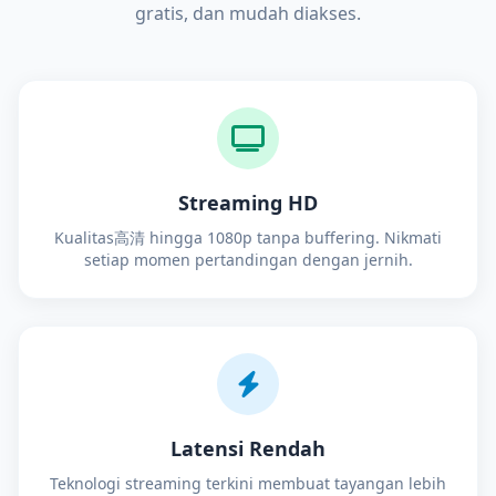
gratis, dan mudah diakses.
Streaming HD
Kualitas高清 hingga 1080p tanpa buffering. Nikmati
setiap momen pertandingan dengan jernih.
Latensi Rendah
Teknologi streaming terkini membuat tayangan lebih