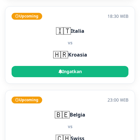
18:30 WIB
Upcoming
🇮🇹
Italia
vs
🇭🇷
Kroasia
Ingatkan
23:00 WIB
Upcoming
🇧🇪
Belgia
vs
🇨🇭
Swiss