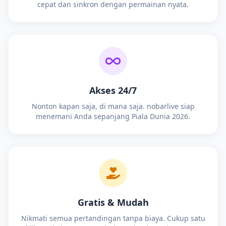
cepat dan sinkron dengan permainan nyata.
Akses 24/7
Nonton kapan saja, di mana saja. nobarlive siap
menemani Anda sepanjang Piala Dunia 2026.
Gratis & Mudah
Nikmati semua pertandingan tanpa biaya. Cukup satu