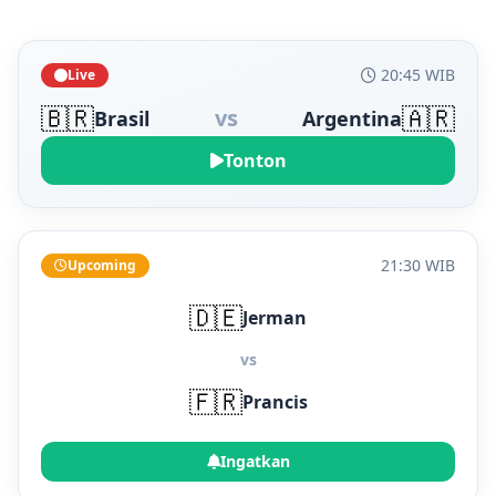
20:45 WIB
Live
🇧🇷
🇦🇷
vs
Brasil
Argentina
Tonton
21:30 WIB
Upcoming
🇩🇪
Jerman
vs
🇫🇷
Prancis
Ingatkan