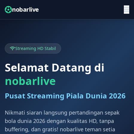
nobarlive
Streaming HD Stabil
Selamat Datang di
nobarlive
Pusat Streaming Piala Dunia 2026
Nikmati siaran langsung pertandingan sepak
bola dunia 2026 dengan kualitas HD, tanpa
buffering, dan gratis! nobarlive teman setia