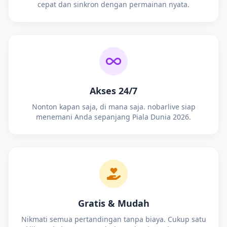
cepat dan sinkron dengan permainan nyata.
Akses 24/7
Nonton kapan saja, di mana saja. nobarlive siap
menemani Anda sepanjang Piala Dunia 2026.
Gratis & Mudah
Nikmati semua pertandingan tanpa biaya. Cukup satu