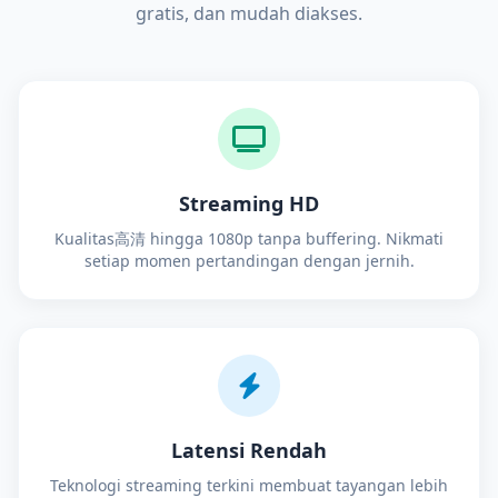
gratis, dan mudah diakses.
Streaming HD
Kualitas高清 hingga 1080p tanpa buffering. Nikmati
setiap momen pertandingan dengan jernih.
Latensi Rendah
Teknologi streaming terkini membuat tayangan lebih