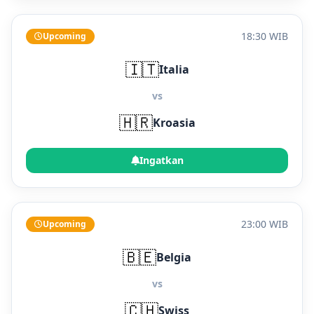
18:30 WIB
Upcoming
🇮🇹
Italia
vs
🇭🇷
Kroasia
Ingatkan
23:00 WIB
Upcoming
🇧🇪
Belgia
vs
🇨🇭
Swiss