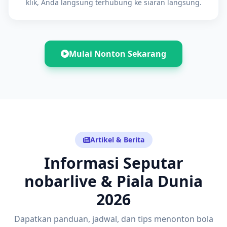
klik, Anda langsung terhubung ke siaran langsung.
Mulai Nonton Sekarang
Artikel & Berita
Informasi Seputar
nobarlive & Piala Dunia
2026
Dapatkan panduan, jadwal, dan tips menonton bola