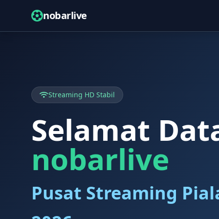
nobarlive
Streaming HD Stabil
Selamat Dat
nobarlive
Pusat Streaming Pial