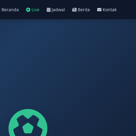
Beranda
Live
Jadwal
Berita
Kontak