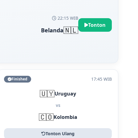
22:15 WIB
Tonton
🇳🇱
Belanda
17:45 WIB
Finished
🇺🇾
Uruguay
vs
🇨🇴
Kolombia
Tonton Ulang