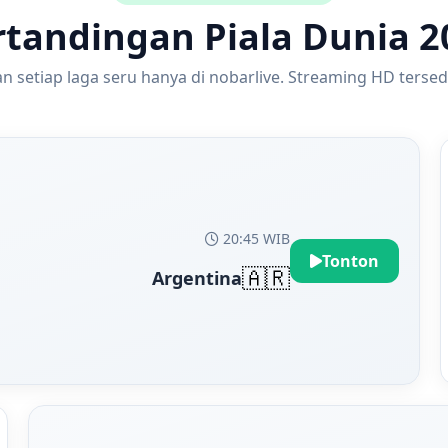
rtandingan Piala Dunia 2
n setiap laga seru hanya di nobarlive. Streaming HD tersed
20:45 WIB
Tonton
🇦🇷
Argentina