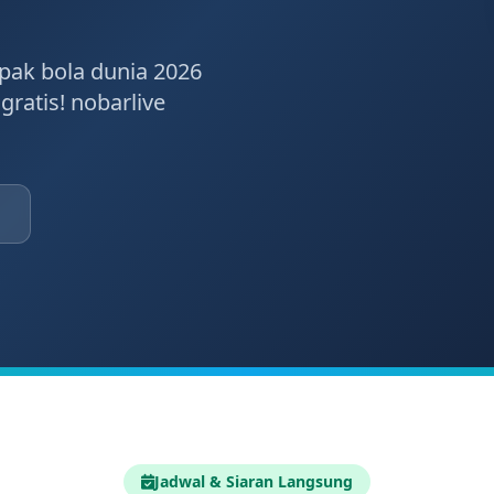
pak bola dunia 2026
gratis! nobarlive
Jadwal & Siaran Langsung