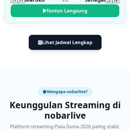
Tonton Langsung
Lihat Jadwal Lengkap
Mengapa nobarlive?
Keunggulan Streaming di
nobarlive
Platform streaming Piala Dunia 2026 paling stabil,