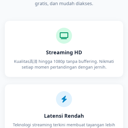
gratis, dan mudah diakses.
Streaming HD
Kualitas高清 hingga 1080p tanpa buffering. Nikmati
setiap momen pertandingan dengan jernih.
Latensi Rendah
Teknologi streaming terkini membuat tayangan lebih