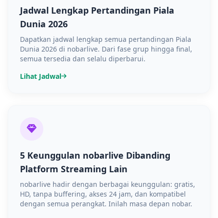
Jadwal Lengkap Pertandingan Piala
Dunia 2026
Dapatkan jadwal lengkap semua pertandingan Piala
Dunia 2026 di nobarlive. Dari fase grup hingga final,
semua tersedia dan selalu diperbarui.
Lihat Jadwal
5 Keunggulan nobarlive Dibanding
Platform Streaming Lain
nobarlive hadir dengan berbagai keunggulan: gratis,
HD, tanpa buffering, akses 24 jam, dan kompatibel
dengan semua perangkat. Inilah masa depan nobar.