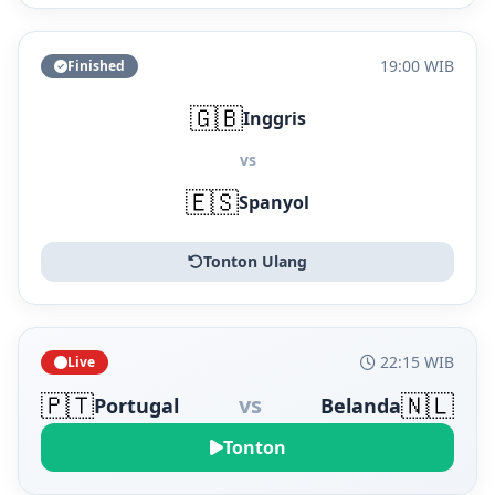
19:00 WIB
Finished
🇬🇧
Inggris
vs
🇪🇸
Spanyol
Tonton Ulang
22:15 WIB
Live
🇵🇹
🇳🇱
vs
Portugal
Belanda
Tonton