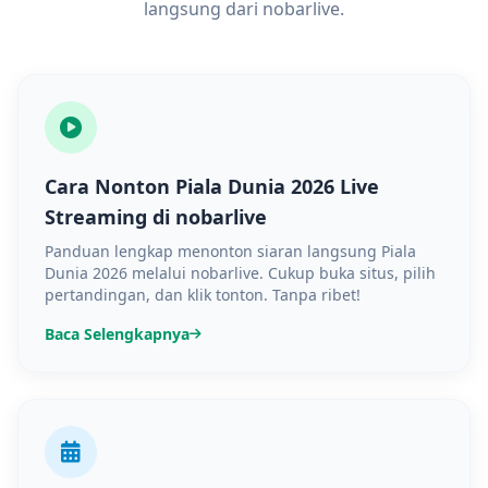
langsung dari nobarlive.
Cara Nonton Piala Dunia 2026 Live
Streaming di nobarlive
Panduan lengkap menonton siaran langsung Piala
Dunia 2026 melalui nobarlive. Cukup buka situs, pilih
pertandingan, dan klik tonton. Tanpa ribet!
Baca Selengkapnya