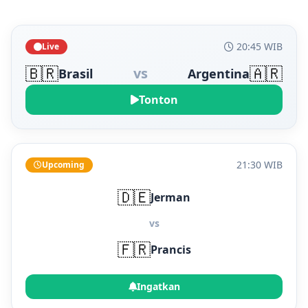
20:45 WIB
Live
🇧🇷
🇦🇷
vs
Brasil
Argentina
Tonton
21:30 WIB
Upcoming
🇩🇪
Jerman
vs
🇫🇷
Prancis
Ingatkan