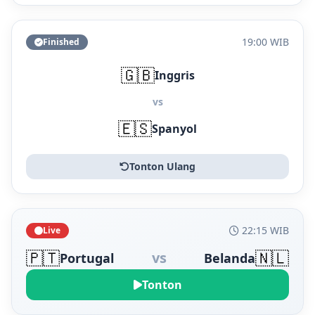
19:00 WIB
Finished
🇬🇧
Inggris
vs
🇪🇸
Spanyol
Tonton Ulang
22:15 WIB
Live
🇵🇹
🇳🇱
vs
Portugal
Belanda
Tonton