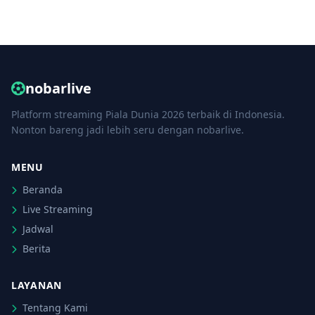
nobarlive
Platform streaming Piala Dunia 2026 terbaik di Indonesia.
Nonton bareng jadi lebih seru dengan nobarlive.
MENU
Beranda
Live Streaming
Jadwal
Berita
LAYANAN
Tentang Kami