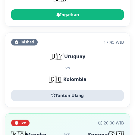
Ingatkan
17:45 WIB
Finished
🇺🇾
Uruguay
vs
🇨🇴
Kolombia
Tonton Ulang
20:00 WIB
Live
🇲🇦
🇸🇳
vs
Maroko
Senegal