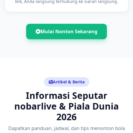
klik, Anda langsung terhubung ke siaran langsung.
Mulai Nonton Sekarang
Artikel & Berita
Informasi Seputar
nobarlive & Piala Dunia
2026
Dapatkan panduan, jadwal, dan tips menonton bola