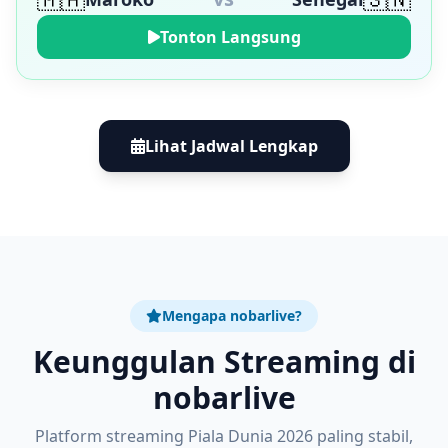
Tonton Langsung
Lihat Jadwal Lengkap
Mengapa nobarlive?
Keunggulan Streaming di
nobarlive
Platform streaming Piala Dunia 2026 paling stabil,