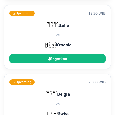
18:30 WIB
Upcoming
🇮🇹
Italia
vs
🇭🇷
Kroasia
Ingatkan
23:00 WIB
Upcoming
🇧🇪
Belgia
vs
🇨🇭
Swiss