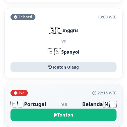
19:00 WIB
Finished
🇬🇧
Inggris
vs
🇪🇸
Spanyol
Tonton Ulang
22:15 WIB
Live
🇵🇹
🇳🇱
vs
Portugal
Belanda
Tonton