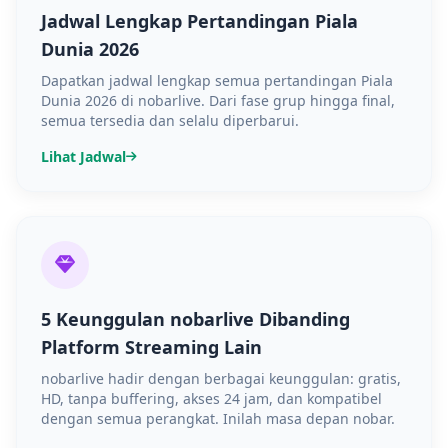
Jadwal Lengkap Pertandingan Piala
Dunia 2026
Dapatkan jadwal lengkap semua pertandingan Piala
Dunia 2026 di nobarlive. Dari fase grup hingga final,
semua tersedia dan selalu diperbarui.
Lihat Jadwal
5 Keunggulan nobarlive Dibanding
Platform Streaming Lain
nobarlive hadir dengan berbagai keunggulan: gratis,
HD, tanpa buffering, akses 24 jam, dan kompatibel
dengan semua perangkat. Inilah masa depan nobar.