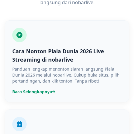
langsung dari nobarlive.
Cara Nonton Piala Dunia 2026 Live
Streaming di nobarlive
Panduan lengkap menonton siaran langsung Piala
Dunia 2026 melalui nobarlive. Cukup buka situs, pilih
pertandingan, dan klik tonton. Tanpa ribet!
Baca Selengkapnya