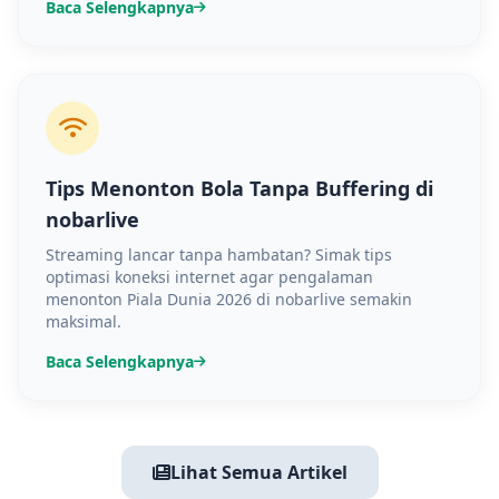
Baca Selengkapnya
Tips Menonton Bola Tanpa Buffering di
nobarlive
Streaming lancar tanpa hambatan? Simak tips
optimasi koneksi internet agar pengalaman
menonton Piala Dunia 2026 di nobarlive semakin
maksimal.
Baca Selengkapnya
Lihat Semua Artikel