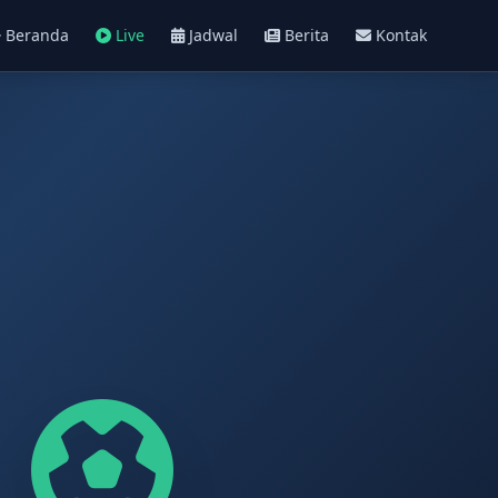
Beranda
Live
Jadwal
Berita
Kontak