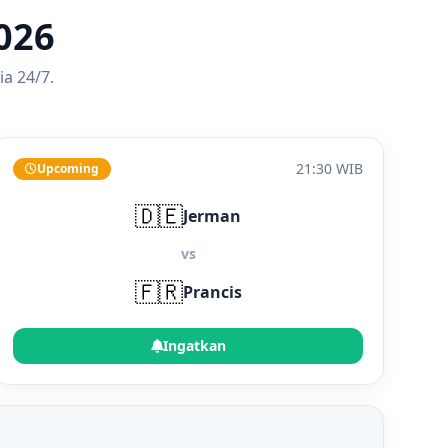
026
ia 24/7.
21:30 WIB
Upcoming
🇩🇪
Jerman
vs
🇫🇷
Prancis
Ingatkan