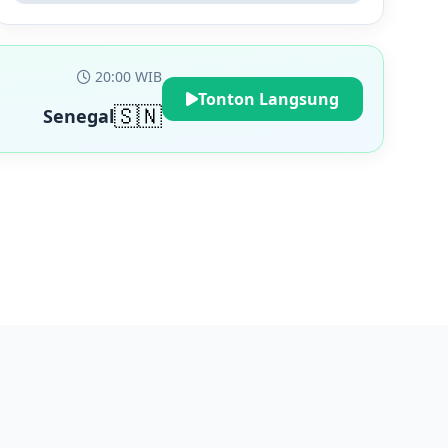
20:00 WIB
Tonton Langsung
🇸🇳
Senegal