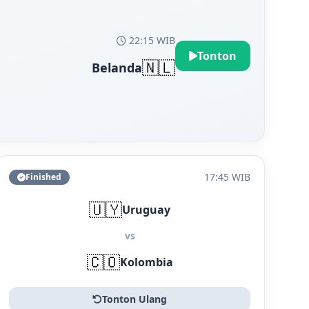
22:15 WIB
Tonton
🇳🇱
Belanda
17:45 WIB
Finished
🇺🇾
Uruguay
vs
🇨🇴
Kolombia
Tonton Ulang