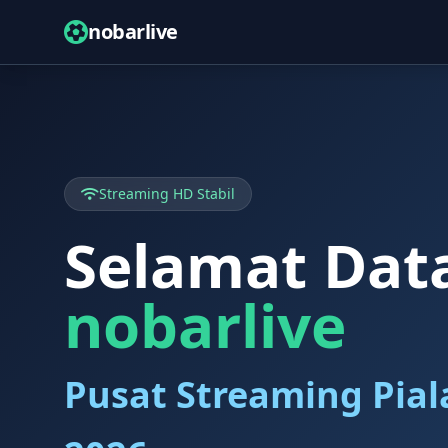
nobarlive
Streaming HD Stabil
Selamat Dat
nobarlive
Pusat Streaming Pial