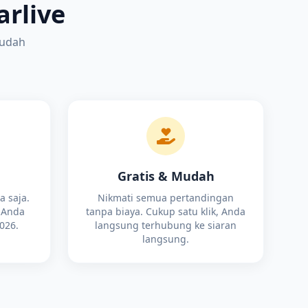
rlive
mudah
Gratis & Mudah
a saja.
Nikmati semua pertandingan
 Anda
tanpa biaya. Cukup satu klik, Anda
026.
langsung terhubung ke siaran
langsung.