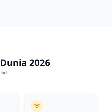
 Dunia 2026
dari