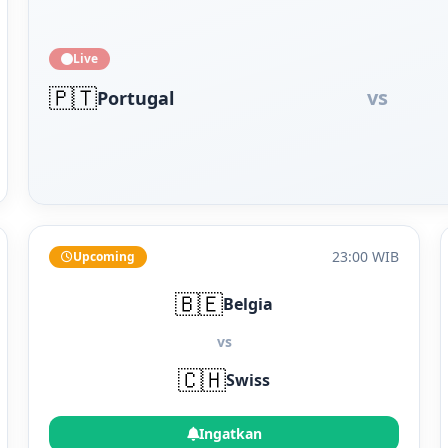
Live
🇵🇹
vs
Portugal
23:00 WIB
Upcoming
🇧🇪
Belgia
vs
🇨🇭
Swiss
Ingatkan