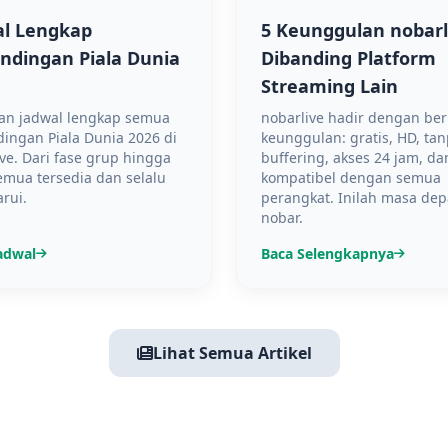
al Lengkap
5 Keunggulan nobarl
ndingan Piala Dunia
Dibanding Platform
Streaming Lain
an jadwal lengkap semua
nobarlive hadir dengan be
dingan Piala Dunia 2026 di
keunggulan: gratis, HD, ta
ve. Dari fase grup hingga
buffering, akses 24 jam, da
semua tersedia dan selalu
kompatibel dengan semua
rui.
perangkat. Inilah masa de
nobar.
Jadwal
Baca Selengkapnya
Lihat Semua Artikel