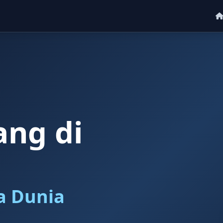
ang di
a Dunia