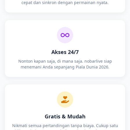
cepat dan sinkron dengan permainan nyata.
Akses 24/7
Nonton kapan saja, di mana saja. nobarlive siap
menemani Anda sepanjang Piala Dunia 2026.
Gratis & Mudah
Nikmati semua pertandingan tanpa biaya. Cukup satu