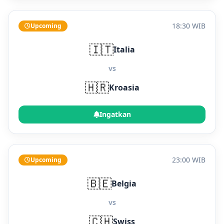
18:30 WIB
Upcoming
🇮🇹
Italia
vs
🇭🇷
Kroasia
Ingatkan
23:00 WIB
Upcoming
🇧🇪
Belgia
vs
🇨🇭
Swiss