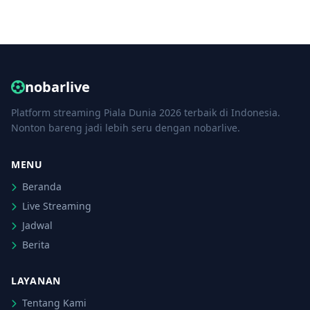
nobarlive
Platform streaming Piala Dunia 2026 terbaik di Indonesia.
Nonton bareng jadi lebih seru dengan nobarlive.
MENU
Beranda
Live Streaming
Jadwal
Berita
LAYANAN
Tentang Kami