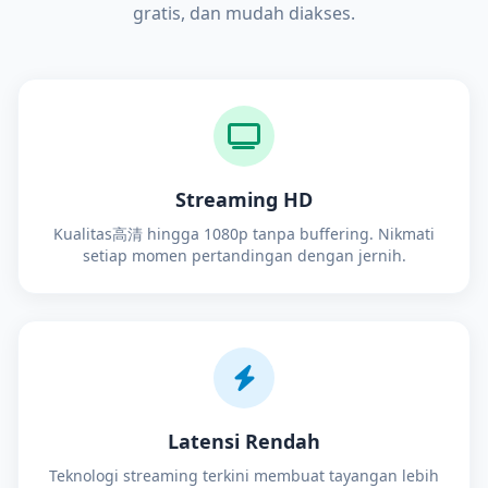
gratis, dan mudah diakses.
Streaming HD
Kualitas高清 hingga 1080p tanpa buffering. Nikmati
setiap momen pertandingan dengan jernih.
Latensi Rendah
Teknologi streaming terkini membuat tayangan lebih