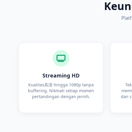
Keun
Plat
Streaming HD
Kualitas高清 hingga 1080p tanpa
Tek
buffering. Nikmati setiap momen
memb
pertandingan dengan jernih.
dan 