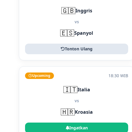
🇬🇧
Inggris
vs
🇪🇸
Spanyol
Tonton Ulang
18:30 WIB
Upcoming
🇮🇹
Italia
vs
🇭🇷
Kroasia
Ingatkan