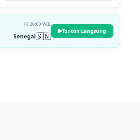
20:00 WIB
Tonton Langsung
🇸🇳
Senegal