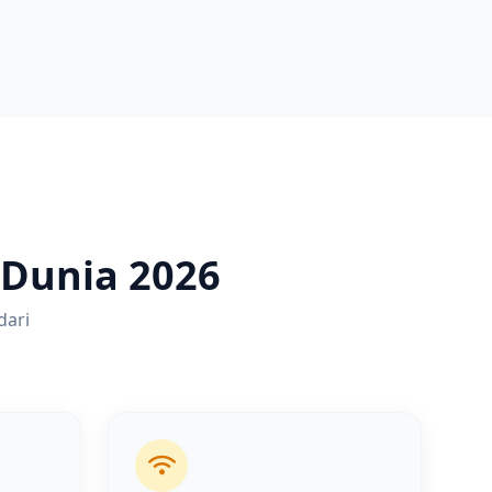
 Dunia 2026
dari