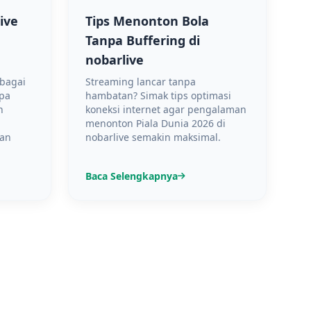
ive
Tips Menonton Bola
Tanpa Buffering di
nobarlive
rbagai
Streaming lancar tanpa
npa
hambatan? Simak tips optimasi
n
koneksi internet agar pengalaman
menonton Piala Dunia 2026 di
pan
nobarlive semakin maksimal.
Baca Selengkapnya