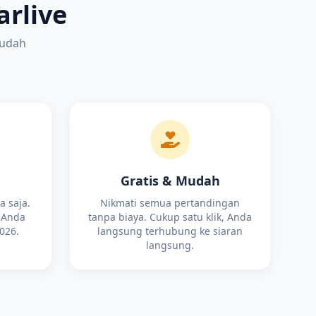
rlive
mudah
Gratis & Mudah
a saja.
Nikmati semua pertandingan
 Anda
tanpa biaya. Cukup satu klik, Anda
026.
langsung terhubung ke siaran
langsung.