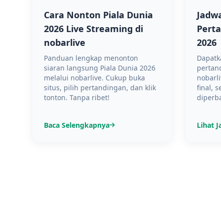
Cara Nonton Piala Dunia
Jadw
2026 Live Streaming di
Perta
nobarlive
2026
Panduan lengkap menonton
Dapatk
siaran langsung Piala Dunia 2026
pertan
melalui nobarlive. Cukup buka
nobarli
situs, pilih pertandingan, dan klik
final, 
tonton. Tanpa ribet!
diperba
Baca Selengkapnya
Lihat 