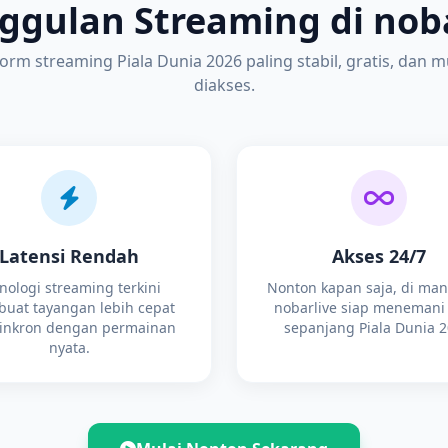
ggulan Streaming di noba
form streaming Piala Dunia 2026 paling stabil, gratis, dan 
diakses.
Latensi Rendah
Akses 24/7
nologi streaming terkini
Nonton kapan saja, di man
uat tayangan lebih cepat
nobarlive siap menemani
sinkron dengan permainan
sepanjang Piala Dunia 2
nyata.