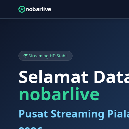
nobarlive
Streaming HD Stabil
Selamat Dat
nobarlive
Pusat Streaming Pial